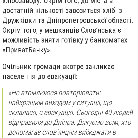
хлібозаводу. Окрім того, до міста в
достатній кількості завозиться хліб із
Дружківки та Дніпропетровської області.
Окрім того, у мешканців
Слов’яська
є
можливість зняти готівку у банкоматах
«ПриватБанку».
Очільник громади вкотре закликає
населення до евакуації:
«Не втомлююся повторювати:
найкращим виходом у ситуації, що
склалася, є евакуація. Сьогодні 40 людей
відправили до Дніпра. Дякуємо всім, хто
допомагає
слов'янцям
виїжджати в