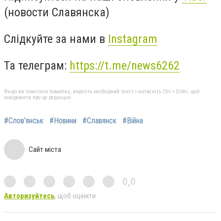
(новости Славянска)
Слідкуйте за нами в
Instagram
Та телеграм:
https://t.me/news6262
Якщо ви помітили помилку, виділіть необхідний текст і натисніть Ctrl + Enter, щоб
повідомити про це редакцію
#Слов'янськ
#Новини
#Славянск
#Війна
Сайт міста
0,0
Авторизуйтесь
, щоб оцінити