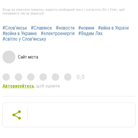
Якщо ви помітили помилку, виділіть необхідний текст і натисніть Ctrl + Enter, щоб
повідомити про це редакцію
#Слов'янськ
#Славянск
#новости
#новини
#війна в Україні
#война в Украине
#електроенергія
#Вадим Лях
#світло у Слов'янську
Сайт міста
0,0
Авторизуйтесь
, щоб оцінити