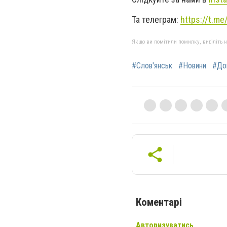
Та телеграм:
https://t.m
Якщо ви помітили помилку, виділіть нео
#Слов'янськ
#Новини
#До
Коментарі
Авторизуватись