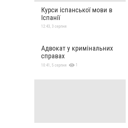
Курси іспанської мови в
Іспанії
12:43, 3 серпня
Адвокат у кримінальних
справах
1
10:41, 5 серпня