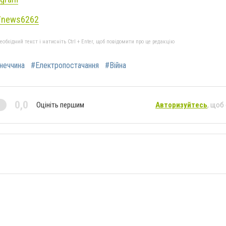
e/news6262
бхідний текст і натисніть Ctrl + Enter, щоб повідомити про це редакцію
неччина
#Електропостачання
#Війна
0,0
Оцініть першим
Авторизуйтесь
, щоб