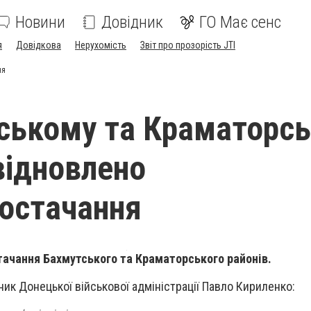
Новини
Довідник
ГО Має сенс
я
Довідкова
Нерухомість
Звіт про прозорість JTI
ня
ському та Краматорс
відновлено
остачання
ачання Бахмутського та Краматорського районів.
ник Донецької військової адміністрації Павло Кириленко: