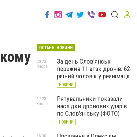
ОСТАННІ НОВИНИ
ькому
За день Слов'янськ
20:23
Вчора
пережив 11 атак дронів: 62-
річний чоловік у реанімації
НОВИНИ
Рятувальники показали
17:23
Вчора
наслідки дронових ударів
по Слов'янську (ФОТО)
НОВИНИ
Прощання з Олексієм
16:30