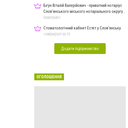
Бігун Віталій Валерійович - приватний нотаріус
Слов'янського міського нотаріального округу
Дон.обл.
0506555431
Стоматологічний кабінет Естет у Слов'янську
+380(66)307-55-75
Додати підприємство
ОГОЛОШЕННЯ