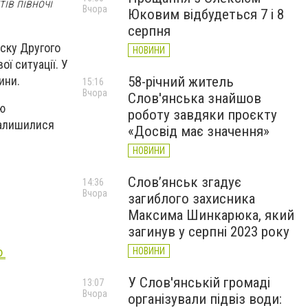
ів півночі
Вчора
Юковим відбудеться 7 і 8
серпня
уску Другого
НОВИНИ
ї ситуації. У
ини.
58-річний житель
15:16
Вчора
Слов'янська знайшов
ію
роботу завдяки проєкту
залишилися
«Досвід має значення»
НОВИНИ
Слов’янськ згадує
14:36
Вчора
загиблого захисника
Максима Шинкарюка, який
загинув у серпні 2023 року
ю
НОВИНИ
У Слов'янській громаді
13:07
Вчора
організували підвіз води: