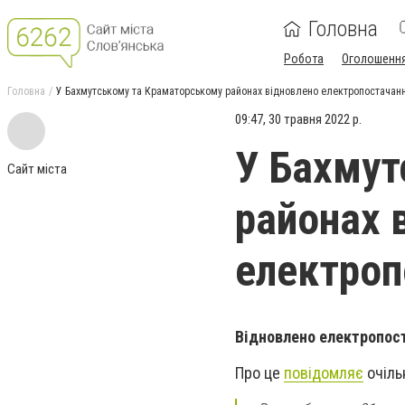
Головна
Робота
Оголошенн
Головна
У Бахмутському та Краматорському районах відновлено електропостачан
09:47, 30 травня 2022 р.
У Бахмут
Сайт міста
районах 
електроп
Відновлено електропост
Про це
повідомляє
очіль