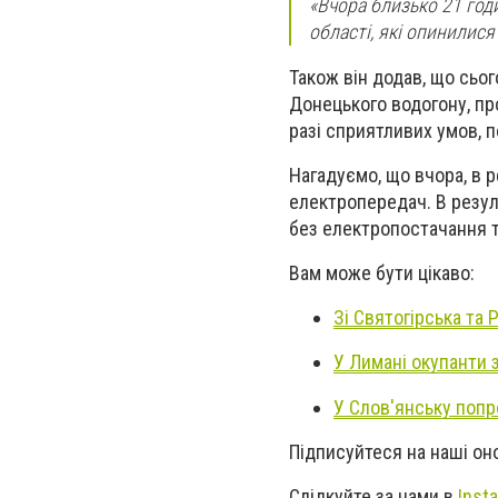
«Вчора близько 21 год
області, які опинилися
Також він додав, що сьог
Донецького водогону, про
разі сприятливих умов, 
Нагадуємо, що вчора, в р
електропередач. В резул
без електропостачання т
Вам може бути цікаво:
Зі Святогірська та
У Лимані окупанти 
У Слов'янську попр
Підписуйтеся на наші о
Слідкуйте за нами в
Inst