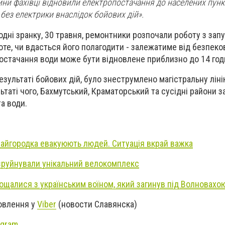
ини фахівці відновили електропостачання до населених пункт
 без електрики внаслідок бойових дій».
одні зранку, 30 травня, ремонтники розпочали роботу з зап
те, чи вдасться його полагодити - залежатиме від безпеково
постачання води може бути відновлене приблизно до 14 год
езультаті бойових дій, було знеструмлено магістральну лін
ьтаті чого, Бахмутський, Краматорський та сусідні райони 
а води.
 Райгородка евакуюють людей. Ситуація вкрай важка
зруйнували унікальний велокомплекс
ощалися з українським воїном, який загинув під Волновахо
новлення у
Viber
(новости Славянска)
agram