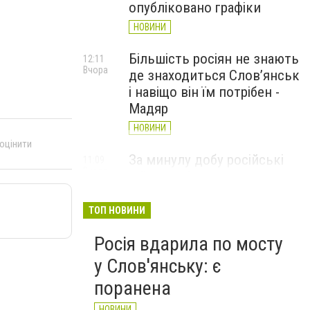
опубліковано графіки
НОВИНИ
Більшість росіян не знають
12:11
Вчора
де знаходиться Слов’янськ
і навіщо він їм потрібен -
Мадяр
НОВИНИ
 оцінити
За минулу добу російські
11:09
Вчора
війська 13 разів атакували
Слов'янськ. Хроніка
великої війни: 6 серпня
ТОП НОВИНИ
НОВИНИ
Росія вдарила по мосту
у Слов'янську: є
поранена
НОВИНИ