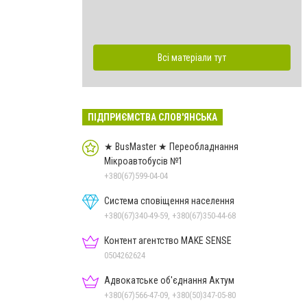
Всі матеріали тут
ПІДПРИЄМСТВА СЛОВ'ЯНСЬКА
★ BusMaster ★ Переобладнання
Мікроавтобусів №1
+380(67)599-04-04
Система сповіщення населення
+380(67)340-49-59, +380(67)350-44-68
Контент агентство MAKE SENSE
0504262624
Адвокатське об'єднання Актум
+380(67)566-47-09, +380(50)347-05-80