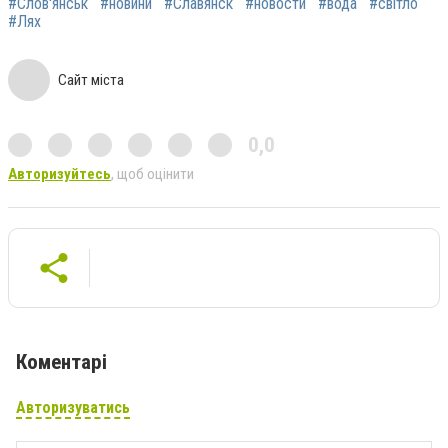
#Слов'янськ
#новини
#Славянск
#новости
#вода
#світло
#Лях
Сайт міста
0,0
Авторизуйтесь
, щоб оцінити
Коментарі
Авторизуватись