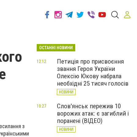
ОСТАННІ НОВИНИ
кого
Петиція про присвоєння
12:12
звання Героя України
е
Олексію Юкову набрала
необхідні 25 тисяч голосів
НОВИНИ
Слов'янськ пережив 10
10:27
ворожих атак: є загиблий і
поранені (ВІДЕО)
озсилання з
НОВИНИ
українськими