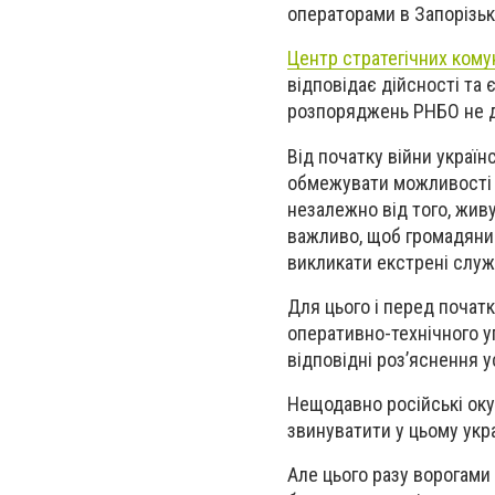
операторами в Запорізькі
Центр стратегічних комун
відповідає дійсності та 
розпоряджень РНБО не да
Від початку війни україн
обмежувати можливості о
незалежно від того, жив
важливо, щоб громадяни 
викликати екстрені служ
Для цього і перед початк
оперативно-технічного 
відповідні роз’яснення 
Нещодавно російські оку
звинуватити у цьому укр
Але цього разу ворогами