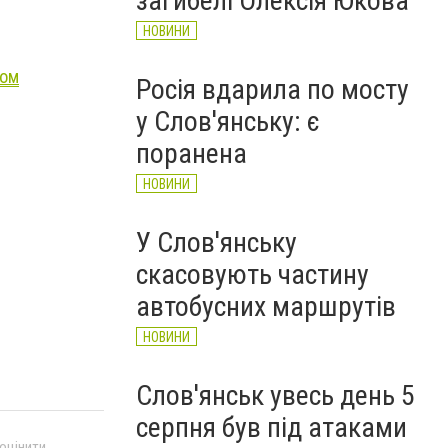
загибелі Олексія Юкова
НОВИНИ
том
Росія вдарила по мосту
у Слов'янську: є
поранена
НОВИНИ
У Слов'янську
скасовують частину
автобусних маршрутів
НОВИНИ
Слов'янськ увесь день 5
серпня був під атаками
 оцінити