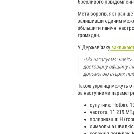
брехливого повідомлення
Мета ворогів, як і рані
залишивши єдиним можли
збільшити панічні настро
громадян.
У Держзв’язку
закликаю
«Ми нагадуємо: навіть
достовірну офіційну ін
допомогою старих прий
Також українці можуть о
за наступними параметр
супутник: Hotbird 1
частота: 11 219 МГц
поляризація: H (гор
символьна швидкіст
корекція помилок: F