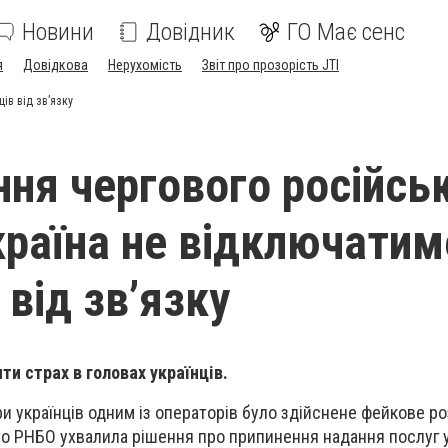
Новини
Довідник
ГО Має сенс
я
Довідкова
Нерухомість
Звіт про прозорість JTI
ів від зв’язку
ння чергового російсь
країна не відключатим
 від зв’язку
ти страх в головах українців.
и українців одним із операторів було здійснене фейкове р
то РНБО ухвалила рішення про припинення надання послуг 