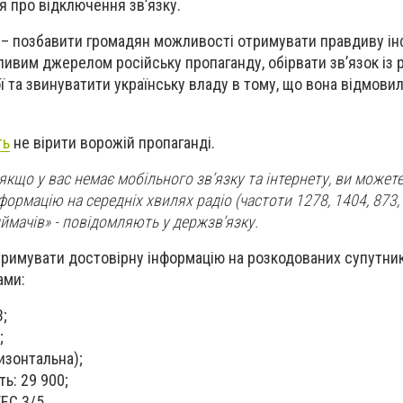
 про відключення зв’язку.
ше – позбавити громадян можливості отримувати правдиву і
вим джерелом російську пропаганду, обірвати зв’язок із 
ї та звинуватити українську владу в тому, що вона відмовил
ть
не вірити ворожій пропаганді.
 якщо у вас немає мобільного зв’язку та інтернету, ви може
формацію на середніх хвилях радіо (частоти 1278, 1404, 873, 
мачів» - повідомляють у держзв’язку.
тримувати достовірну інформацію на розкодованих супутни
ами:
3;
;
изонтальна);
ь: 29 900;
EC 3/5.