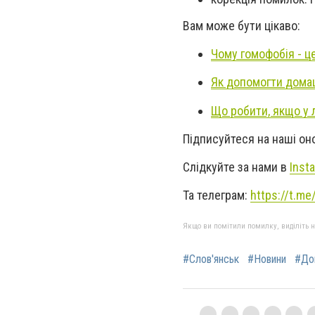
Вам може бути цікаво:
Чому гомофобія - це
Як допомогти домаш
Що робити, якщо у 
Підписуйтеся на наші о
Слідкуйте за нами в
Inst
Та телеграм:
https://t.m
Якщо ви помітили помилку, виділіть нео
#Слов'янськ
#Новини
#До