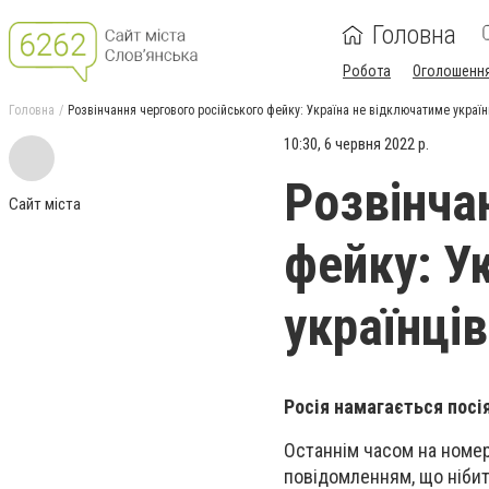
Головна
Робота
Оголошенн
Головна
Розвінчання чергового російського фейку: Україна не відключатиме українц
10:30, 6 червня 2022 р.
Розвінча
Сайт міста
фейку: У
українців
Росія намагається посія
Останнім часом на номер
повідомленням, що ніби