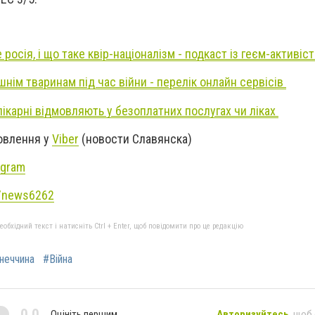
 росія, і що таке квір-націоналізм - подкаст із геєм-активіс
нім тваринам під час війни - перелік онлайн сервісів
лікарні відмовляють у безоплатних послугах чи ліках
новлення у
Viber
(новости Славянска)
agram
e/news6262
бхідний текст і натисніть Ctrl + Enter, щоб повідомити про це редакцію
неччина
#Війна
0,0
Оцініть першим
Авторизуйтесь
, щоб