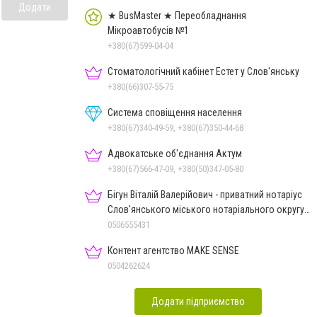
Додати
★ BusMaster ★ Переобладнання
Мікроавтобусів №1
+380(67)599-04-04
Стоматологічний кабінет Естет у Слов'янську
+380(66)307-55-75
Система сповіщення населення
+380(67)340-49-59, +380(67)350-44-68
Адвокатське об'єднання Актум
+380(67)566-47-09, +380(50)347-05-80
Бігун Віталій Валерійович - приватний нотаріус
Слов'янського міського нотаріального округу
Дон.обл.
0506555431
Контент агентство MAKE SENSE
0504262624
Додати підприємство