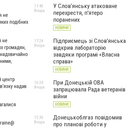
У Слов’янську атаковане
17:40
Вчора
перехрестя, п'ятеро
я не
поранених
яких подібних
НОВИНИ
і не
Підприємець зі Слов'янська
17:24
Вчора
их громадян,
відкрив лабораторію
и надзвичайно
завдяки програмі «Власна
дними,
справа»
НОВИНИ
й центр
При Донецькій ОВА
16:24
в’язку надав
Вчора
запрацювала Рада ветеранів
війни
агалися
НОВИНИ
Донецькоблгаз повідомив
15:30
Вчора
kraine@
про планові роботи у