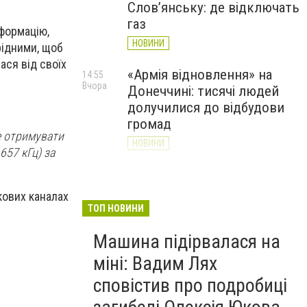
Слов’янську: де відключать
газ
нформацію,
НОВИНИ
рідними, щоб
ася від своїх
«Армія відновлення» на
14:55
Вчора
Донеччині: тисячі людей
долучилися до відбудови
громад
те отримувати
НОВИНИ
657 кГц) за
Як службові собаки 18-ї
13:34
Вчора
Слов'янської бригади
кових каналах
працюють на Донеччині
ТОП НОВИНИ
(ВІДЕО)
Машина підірвалася на
НОВИНИ
міні: Вадим Лях
сповістив про подробиці