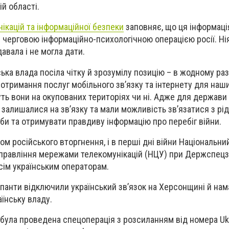
й області.
ікацій та інформаційної безпеки
заповняє, що ця інформаці
є черговою інформаційно-психологічною операцією росії. Ні
вала і не могла дати.
ська влада посіла чітку й зрозумілу позицію – в жодному раз
тримання послуг мобільного зв’язку та інтернету для наш
уть вони на окупованих територіях чи ні. Адже для держав
залишалися на зв’язку та мали можливість зв’язатися з рі
би та отримувати правдиву інформацію про перебіг війни.
ом російського вторгнення, і в перші дні війни Національни
управління мережами телекомунікацій (НЦУ) при Держспецз
усім українським операторам.
панти відключили український зв’язок на Херсонщині й нам
аїнську владу.
 була проведена спецоперація з розсиланням від номера U