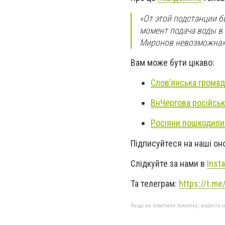
«От этой подстанции 
момент подача воды в
Миронов невозможна» -
Вам може бути цікаво:
Слов’янська грома
Вн
Чергова російськ
Росіяни пошкодили 
Підписуйтеся на наші о
Слідкуйте за нами в
Inst
Та телеграм:
https://t.m
Якщо ви помітили помилку, виділіть нео