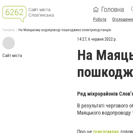
Головна
Робота
Оголошенн
Головна
На Маяцькому водопроводі пошкоджено електропідстанцію
14:27, 6 червня 2022 р.
На Маяць
Сайт міста
пошкодже
Ряд мікрорайонів Слов’
В результаті чергового о
Маяцького водопроводу т
Про це
повідомляє
голов