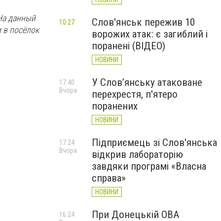
На данный
Слов'янськ пережив 10
10:27
 в посёлок
ворожих атак: є загиблий і
поранені (ВІДЕО)
НОВИНИ
У Слов’янську атаковане
17:40
Вчора
перехрестя, п'ятеро
поранених
НОВИНИ
Підприємець зі Слов'янська
17:24
Вчора
відкрив лабораторію
завдяки програмі «Власна
справа»
НОВИНИ
При Донецькій ОВА
16:24