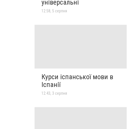
універсальні
12:58, 5 серпня
Курси іспанської мови в
Іспанії
12:43, 3 серпня