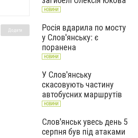
загибелі Олексія Юкова
НОВИНИ
Росія вдарила по мосту
Додати
у Слов'янську: є
поранена
НОВИНИ
У Слов'янську
скасовують частину
автобусних маршрутів
НОВИНИ
Слов'янськ увесь день 5
серпня був під атаками