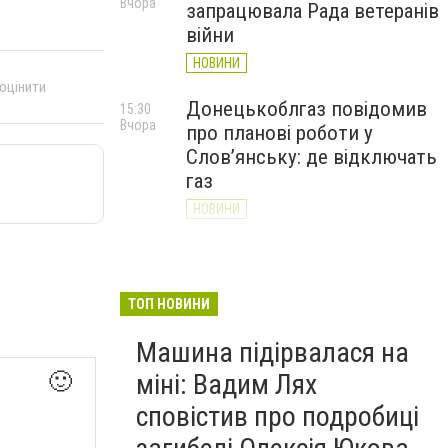
Вчора
запрацювала Рада ветеранів
війни
НОВИНИ
 оцінити
Донецькоблгаз повідомив
15:30
Вчора
про планові роботи у
Слов’янську: де відключать
газ
НОВИНИ
«Армія відновлення» на
14:55
Вчора
Донеччині: тисячі людей
долучилися до відбудови
ТОП НОВИНИ
громад
Машина підірвалася на
НОВИНИ
міні: Вадим Лях
🙂
сповістив про подробиці