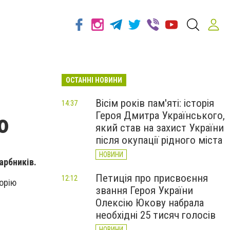
ОСТАННІ НОВИНИ
Вісім років пам'яті: історія
14:37
Героя Дмитра Українського,
ю
який став на захист України
після окупації рідного міста
НОВИНИ
арбників.
Петиція про присвоєння
12:12
торію
звання Героя України
Олексію Юкову набрала
необхідні 25 тисяч голосів
НОВИНИ