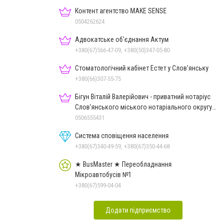
Контент агентство MAKE SENSE
0504262624
Адвокатське об'єднання Актум
+380(67)566-47-09, +380(50)347-05-80
Стоматологічний кабінет Естет у Слов'янську
+380(66)307-55-75
Бігун Віталій Валерійович - приватний нотаріус
Слов'янського міського нотаріального округу
Дон.обл.
0506555431
Система сповіщення населення
+380(67)340-49-59, +380(67)350-44-68
★ BusMaster ★ Переобладнання
Мікроавтобусів №1
+380(67)599-04-04
Додати підприємство