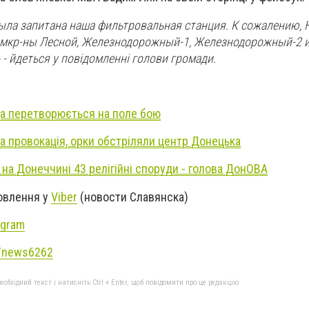
была запитана наша фильтровальная станция. К сожалению, 
 мкр-ны Лесной, Железнодорожный-1, Железнодорожный-2 и
 йдеться у повідомленні голови громади.
да перетворюється на поле бою
а провокація, орки обстріляли центр Донецька
на Донеччині 43 релігійні споруди - голова ДонОВА
новлення у
Viber
(новости Славянска)
agram
e/news6262
бхідний текст і натисніть Ctrl + Enter, щоб повідомити про це редакцію