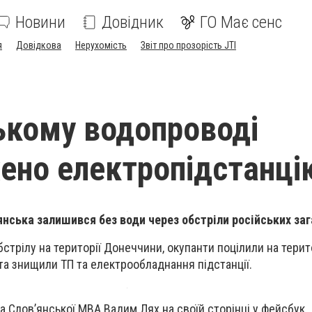
Новини
Довідник
ГО Має сенс
я
Довідкова
Нерухомість
Звіт про прозорість JTI
кому водопроводі
но електропідстанці
янська залишився без води через обстріли російських заг
бстрілу на території Донеччини, окупанти поцілили на тери
а знищили ТП та електрообладнання підстанції.
а Слов’янської МВА Вадим Лях на своїй сторінці у фейсбук.