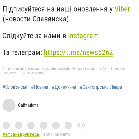
Підписуйтеся на наші оновлення у
Viber
(новости Славянска)
Слідкуйте за нами в
Instagram
Та телеграм:
https://t.me/news6262
Якщо ви помітили помилку, виділіть необхідний текст і натисніть Ctrl + Enter, щоб
повідомити про це редакцію
#Слов'янськ
#Новини
#Донеччина
#Святогірська Лавра
Сайт міста
0,0
Авторизируйтесь
, чтобы оценить