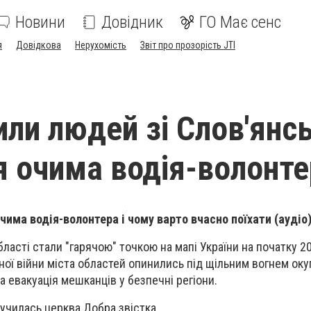
Новини
Довідник
ГО Має сенс
я
Довідкова
Нерухомість
Звіт про прозорість JTI
или людей зі Слов'янс
я очима водія-волонте
чима водія-волонтера і чому варто вчасно поїхати (аудіо)
ласті стали "гарячою" точкою на мапі України на початку 20
ї війни міста областей опинились під щільним вогнем окуп
а евакуація мешканців у безпечні регіони.
лучилась церква Добра звістка.