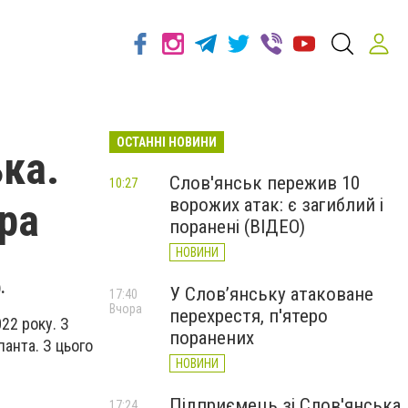
ОСТАННІ НОВИНИ
ька.
Слов'янськ пережив 10
10:27
ворожих атак: є загиблий і
ра
поранені (ВІДЕО)
НОВИНИ
.
У Слов’янську атаковане
17:40
Вчора
перехрестя, п'ятеро
22 року. З
поранених
анта. З цього
НОВИНИ
Підприємець зі Слов'янська
17:24