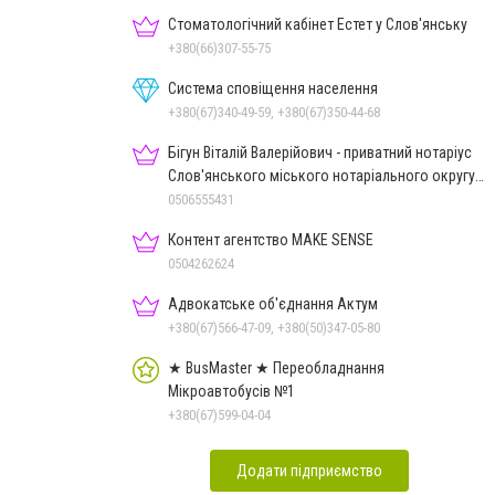
Стоматологічний кабінет Естет у Слов'янську
+380(66)307-55-75
Система сповіщення населення
+380(67)340-49-59, +380(67)350-44-68
Бігун Віталій Валерійович - приватний нотаріус
Слов'янського міського нотаріального округу
Дон.обл.
0506555431
Контент агентство MAKE SENSE
0504262624
Адвокатське об'єднання Актум
+380(67)566-47-09, +380(50)347-05-80
★ BusMaster ★ Переобладнання
Мікроавтобусів №1
+380(67)599-04-04
Додати підприємство