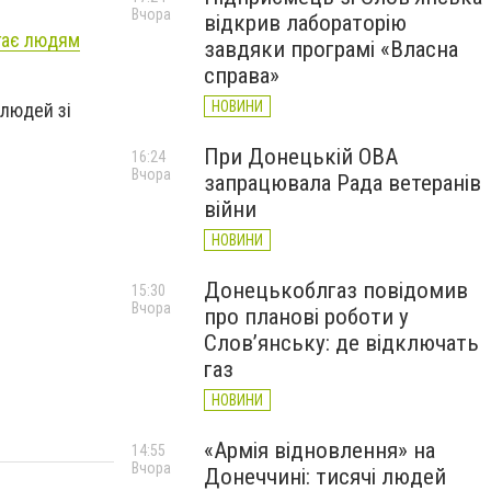
Вчора
відкрив лабораторію
агає людям
завдяки програмі «Власна
справа»
НОВИНИ
 людей зі
При Донецькій ОВА
16:24
Вчора
запрацювала Рада ветеранів
війни
НОВИНИ
Донецькоблгаз повідомив
15:30
Вчора
про планові роботи у
Слов’янську: де відключать
газ
НОВИНИ
«Армія відновлення» на
14:55
Вчора
Донеччині: тисячі людей