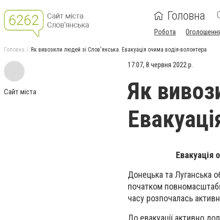
Головна
Робота
Оголошенн
Головна
Як вивозили людей зі Слов'янська. Евакуація очима водія-волонтера
17:07, 8 червня 2022 р.
Як вивоз
Сайт міста
Евакуаці
Евакуація о
Донецька та Луганська об
початком повномасштабно
часу розпочалась активн
До евакуації активно до