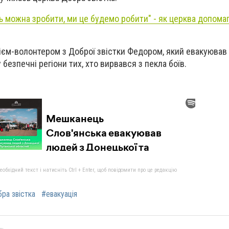
ь можна зробити, ми це будемо робити" - як церква допом
ієм-волонтером з Доброї звістки Федором, який евакуював
 безпечні регіони тих, хто вирвався з пекла боїв.
бхідний текст і натисніть Ctrl + Enter, щоб повідомити про це редакцію
ра звістка
#евакуація