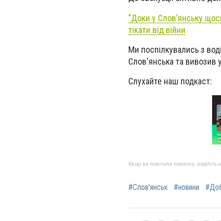
"Доки у Слов’янську щос
тікати від війни
Ми поспілкувались з вод
Слов'янська та вивозив у
Слухайте наш подкаст:
Якщо ви помітили помилку, виділіть нео
#Слов'янськ
#новини
#Доб