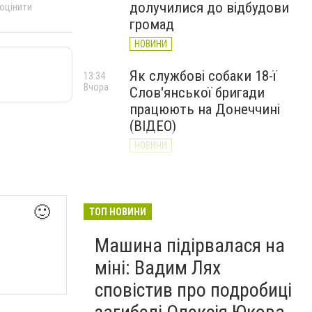
долучилися до відбудови
 оцінити
громад
НОВИНИ
Як службові собаки 18-ї
13:34
Вчора
Слов'янської бригади
працюють на Донеччині
(ВІДЕО)
НОВИНИ
Генштаб ЗСУ повідомив про
12:00
Вчора
ситуацію на Слов’янському
та найближчих напрямках
🙂
ТОП НОВИНИ
НОВИНИ
Машина підірвалася на
міні: Вадим Лях
сповістив про подробиці