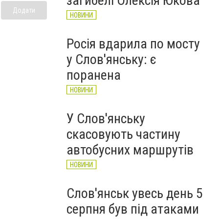
загибелі Олексія Юкова
Додати
НОВИНИ
Росія вдарила по мосту
у Слов'янську: є
поранена
НОВИНИ
У Слов'янську
скасовують частину
автобусних маршрутів
НОВИНИ
Слов'янськ увесь день 5
серпня був під атаками