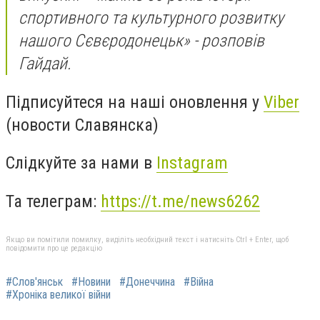
спортивного та культурного розвитку
нашого Сєвєродонецьк» - розповів
Гайдай.
Підписуйтеся на наші оновлення у
Viber
(новости Славянска)
Слідкуйте за нами в
Instagram
Та телеграм:
https://t.me/news6262
Якщо ви помітили помилку, виділіть необхідний текст і натисніть Ctrl + Enter, щоб
повідомити про це редакцію
#Слов'янськ
#Новини
#Донеччина
#Війна
#Хроніка великої війни