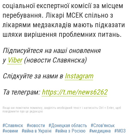
соціальної експертної комісії за місцем
перебування. Лікарі МСЕК спільно з
лікарями медзакладів мають підказати
шляхи вирішення проблемних питань.
Підписуйтеся на наші оновлення
у
Viber
(новости Славянска)
Слідкуйте за нами в
Instagram
Та телеграм:
https://t.me/news6262
Якщо ви помітили помилку, виділіть необхідний текст і натисніть Ctrl + Enter, щоб
повідомити про це редакцію
#Славянск
#новости
#Донецкая область
#Слов'янськ
#новини
#війна в Україні
#війна з Росією
#медицина
#МОЗ