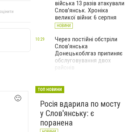
війська 13 разів атакували
Слов'янськ. Хроніка
 оцінити
великої війни: 6 серпня
НОВИНИ
Через постійні обстріли
10:29
Слов’янська
Донецькоблгаз припиняє
обслуговування двох
районів
НОВИНИ
6 серпня у Слов'янську
09:47
ТОП НОВИНИ
закривають рух по мосту
🙂
Росія вдарила по мосту
через річку Казенний
Торець
у Слов'янську: є
НОВИНИ
поранена
НОВИНИ