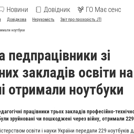
Новини
Довідник
ГО Має сенс
я
Довідкова
Нерухомість
Звіт про прозорість JTI
тримали ноутбуки
а педпрацівники зі
них закладів освіти на
і отримали ноутбуки
едагогічні працівники трьох закладів професійно-технічно
ули зруйновані чи пошкоджені через війну, отримали 229
істерством освіти і науки України передали 229 ноутбуків 