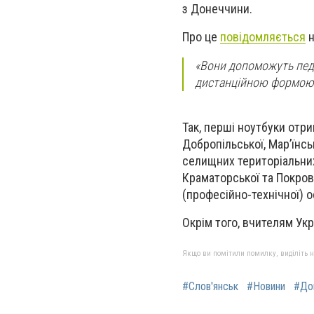
з Донеччини.
Про це
повідомляється
н
«Вони допоможуть педа
дистанційною формою н
Так, перші ноутбуки отр
Добропільської, Мар’їнсь
селищних територіальни
Краматорської та Покров
(професійно-технічної) о
Окрім того, вчителям Ук
Якщо ви помітили помилку, виділіть нео
#Слов'янськ
#Новини
#До