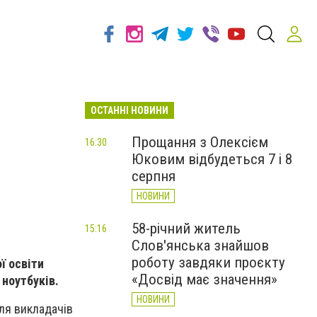
ОСТАННІ НОВИНИ
Прощання з Олексієм
16:30
Юковим відбудеться 7 і 8
серпня
НОВИНИ
58-річний житель
15:16
Слов'янська знайшов
роботу завдяки проєкту
ї освіти
«Досвід має значення»
 ноутбуків.
НОВИНИ
для викладачів