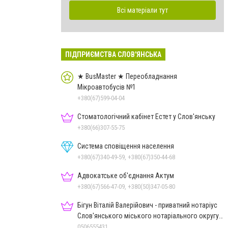
Всі матеріали тут
ПІДПРИЄМСТВА СЛОВ'ЯНСЬКА
★ BusMaster ★ Переобладнання
Мікроавтобусів №1
+380(67)599-04-04
Стоматологічний кабінет Естет у Слов'янську
+380(66)307-55-75
Система сповіщення населення
+380(67)340-49-59, +380(67)350-44-68
Адвокатське об'єднання Актум
+380(67)566-47-09, +380(50)347-05-80
Бігун Віталій Валерійович - приватний нотаріус
Слов'янського міського нотаріального округу
Дон.обл.
0506555431