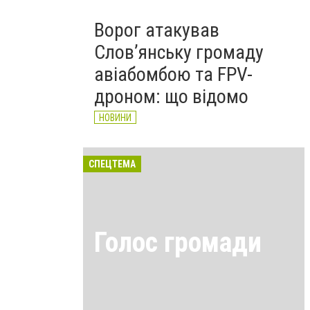
Ворог атакував
Слов’янську громаду
авіабомбою та FPV-
дроном: що відомо
НОВИНИ
СПЕЦТЕМА
Голос громади