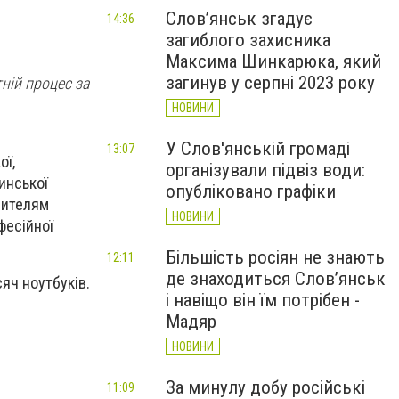
Слов’янськ згадує
14:36
загиблого захисника
Максима Шинкарюка, який
загинув у серпні 2023 року
ній процес за
НОВИНИ
У Слов'янській громаді
13:07
ої,
організували підвіз води:
тинської
опубліковано графіки
чителям
НОВИНИ
фесійної
Більшість росіян не знають
12:11
де знаходиться Слов’янськ
яч ноутбуків.
і навіщо він їм потрібен -
Мадяр
НОВИНИ
За минулу добу російські
11:09