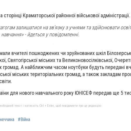
а сторінці Краматорської районної військової адміністрації.
гогам залишатися на зв’язку з учнями та здійснювати освіт
авчання» - йдеться у повідомленні.
имали вчителі пошкоджених чи зруйнованих шкіл Білозерськ
кої, Святогірської міських та Великоновосілківської, Очере
х громад. А найближчим часом ноутбуки будуть передані в
ської міських територіальних громад, а також закладам про
світи.
раїни для нового навчального року ЮНІСЕФ передав ще 5 тис
бхідний текст і натисніть Ctrl + Enter, щоб повідомити про це редакцію
неччина
#Війна