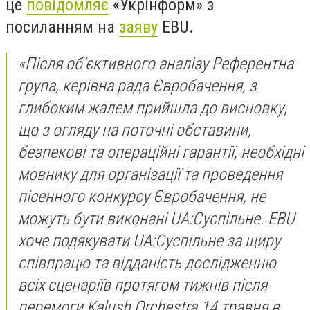
це
повідомляє
«Укрінформ» з
посиланням на
заяву
EBU.
«Після об’єктивного аналізу Референтна
група, керівна рада Євробачення, з
глибоким жалем прийшла до висновку,
що з огляду на поточні обставини,
безпекові та операційні гарантії, необхідні
мовнику для організації та проведення
пісенного конкурсу Євробачення, не
можуть бути виконані UA:Суспільне. EBU
хоче подякувати UA:Суспільне за щиру
співпрацю та відданість дослідженню
всіх сценаріїв протягом тижнів після
перемоги Kalush Orchestra 14 травня в