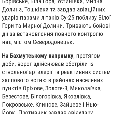
Борівське, Біла Гора, Устинівка, Мирна
Долина, Тошківка та завдав авіаційних
ударів парами літаків Су-25 поблизу Білої
Гори та Мирної Долини. Тривають бойові
дії за встановлення повного контролю
над містом Сєвєродонецьк.
На Бахмутському напрямку
, протягом
доби, ворог здійснював обстріли із
ствольної артилерії та реактивних систем
залпового вогню в районах населених
пунктів Оріхове, Золоте-3, Миколаївка,
Берестове, Білогорівка, Яковлівка,
Покровське, Клинове, Зайцеве і Нью-
Йорк. Противник завдав авіаудару