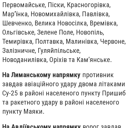
Первомайське, Піски, Красногорівка,
Марʼїнка, Новомихайлівка, Павлівка,
Шевченко, Велика Новосілка, Времівка,
Ольгівське, Зелене Поле, Новопіль,
Темирівка, Полтавка, Малинівка, Червоне,
Залізничне, Гуляйпільське,
Новоданилівка, Оріхів та Камʼянське.
На Лиманському напрямку
противник
завдав авіаційного удару двома літаками
Су-25 в районі населеного пункту Пришиб
та ракетного удару в районі населеного
пункту Маяки.
На Авдіївському напрямку
ворог завдав