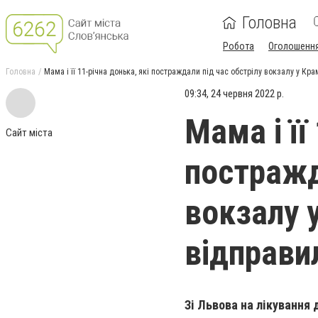
Головна
Робота
Оголошенн
Головна
Мама і її 11-річна донька, які постраждали під час обстрілу вокзалу у Кр
09:34, 24 червня 2022 р.
Мама і її
Сайт міста
постражд
вокзалу 
відправи
Зі Львова на лікування