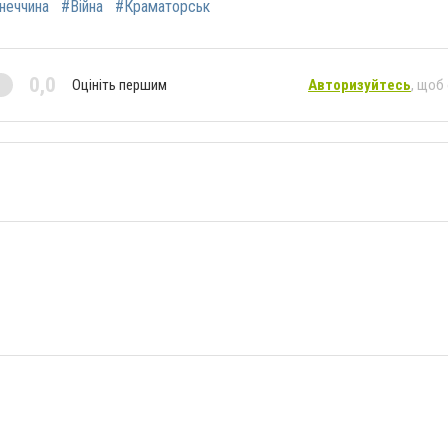
неччина
#Війна
#Краматорськ
0,0
Оцініть першим
Авторизуйтесь
, щоб