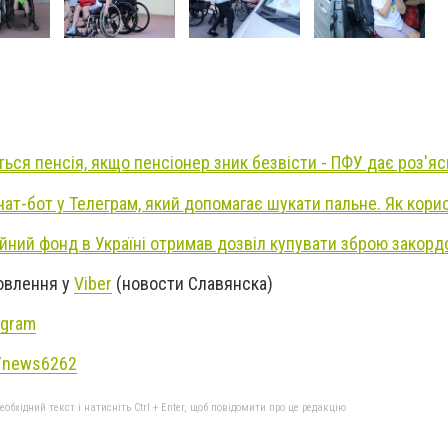
ься пенсія, якщо пенсіонер зник безвісти - ПФУ дає роз'я
 чат-бот у Телеграм, який допомагає шукати пальне. Як кор
йний фонд в Україні отримав дозвіл купувати зброю закор
новлення у
Viber
(новости Славянска)
agram
e/news6262
бхідний текст і натисніть Ctrl + Enter, щоб повідомити про це редакцію