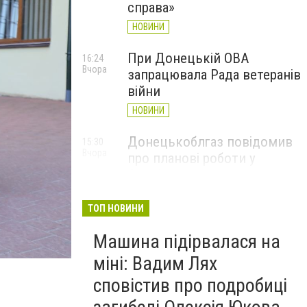
справа»
НОВИНИ
При Донецькій ОВА
16:24
Вчора
запрацювала Рада ветеранів
війни
НОВИНИ
Донецькоблгаз повідомив
15:30
Вчора
про планові роботи у
Слов’янську: де відключать
газ
ТОП НОВИНИ
НОВИНИ
Машина підірвалася на
міні: Вадим Лях
сповістив про подробиці