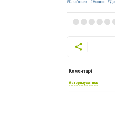
#Слов'янськ
#Новини
#До
Коментарі
Авторизуватись