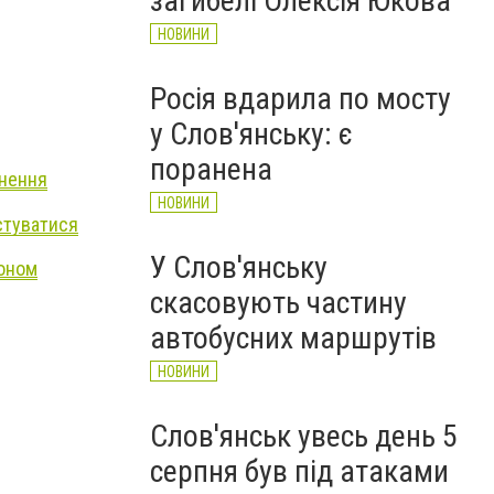
загибелі Олексія Юкова
НОВИНИ
Росія вдарила по мосту
у Слов'янську: є
поранена
снення
НОВИНИ
истуватися
У Слов'янську
доном
скасовують частину
автобусних маршрутів
НОВИНИ
Слов'янськ увесь день 5
серпня був під атаками