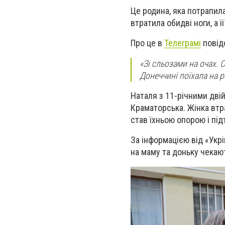
Це родина, яка потрапила
втратила обидві ноги, а 
Про це в
Телеграмі
повід
«Зі сльозами на очах. 
Донеччині поїхала на р
Наталя з 11-річними дві
Краматорська. Жінка втрат
став їхньою опорою і пі
За інформацією від «Укр
на маму та доньку чекают