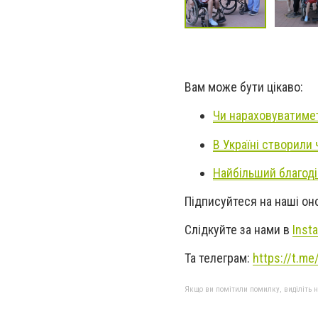
Вам може бути цікаво:
Чи нараховуватимет
В Україні створили
Найбільший благоді
Підписуйтеся на наші о
Слідкуйте за нами в
Inst
Та телеграм:
https://t.m
Якщо ви помітили помилку, виділіть нео