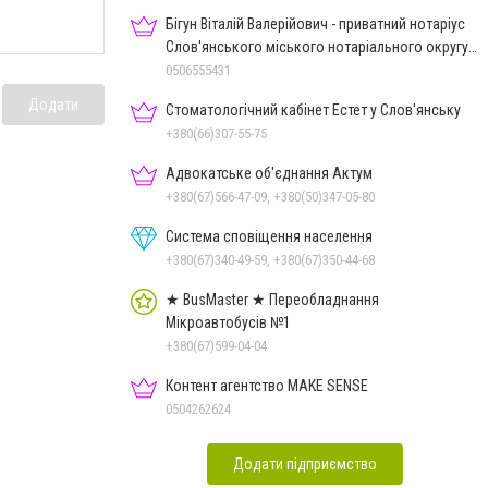
Бігун Віталій Валерійович - приватний нотаріус
Слов'янського міського нотаріального округу
Дон.обл.
0506555431
Додати
Стоматологічний кабінет Естет у Слов'янську
+380(66)307-55-75
Адвокатське об'єднання Актум
+380(67)566-47-09, +380(50)347-05-80
Система сповіщення населення
+380(67)340-49-59, +380(67)350-44-68
★ BusMaster ★ Переобладнання
Мікроавтобусів №1
+380(67)599-04-04
Контент агентство MAKE SENSE
0504262624
Додати підприємство