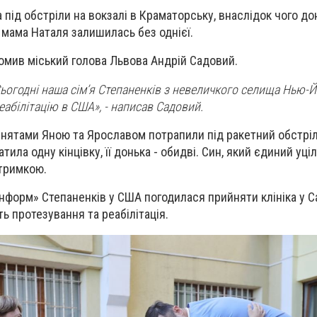
 під обстріли на вокзалі в Краматорську, внаслідок чого до
її мама Наталя залишилась без однієї.
омив міський голова Львова Андрій Садовий.
Сьогодні наша сім’я Степаненків з невеличкого селища Нью-Й
еабілітацію в США», - написав Садовий.
йнятами Яною та Ярославом потрапили під ракетний обстрі
ила одну кінцівку, її донька - обидві. Син, який єдиний уцілі
дтримкою.
інформ» Степаненків у США погодилася прийняти клініка у С
ь протезування та реабілітація.