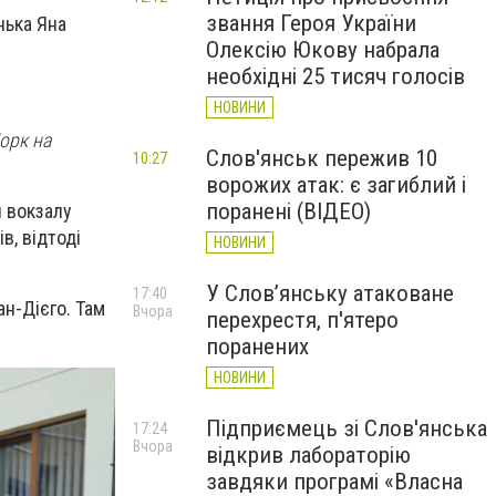
звання Героя України
нька Яна
Олексію Юкову набрала
необхідні 25 тисяч голосів
НОВИНИ
орк на
Слов'янськ пережив 10
10:27
ворожих атак: є загиблий і
поранені (ВІДЕО)
л вокзалу
в, відтоді
НОВИНИ
У Слов’янську атаковане
17:40
ан-Дієго. Там
Вчора
перехрестя, п'ятеро
поранених
НОВИНИ
Підприємець зі Слов'янська
17:24
Вчора
відкрив лабораторію
завдяки програмі «Власна