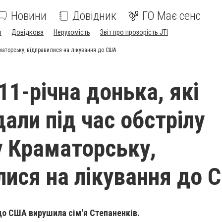
Новини
Довідник
ГО Має сенс
я
Довідкова
Нерухомість
Звіт про прозорість JTI
аматорську, відправилися на лікування до США
 11-річна донька, які
али під час обстрілу
у Краматорську,
лися на лікування до
 до США вирушила сім'я Степаненків.