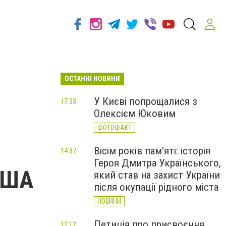
ОСТАННІ НОВИНИ
У Києві попрощалися з
17:33
Олексієм Юковим
ФОТОФАКТ
Вісім років пам'яті: історія
14:37
Героя Дмитра Українського,
 США
який став на захист України
після окупації рідного міста
НОВИНИ
Петиція про присвоєння
12:12