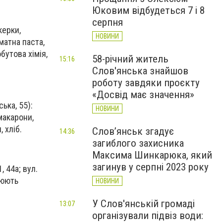
Юковим відбудеться 7 і 8
серпня
керки,
НОВИНИ
оматна паста,
бутова хімія,
58-річний житель
15:16
Слов'янська знайшов
роботу завдяки проєкту
«Досвід має значення»
ська, 55):
НОВИНИ
макарони,
, хліб.
Слов’янськ згадує
14:36
загиблого захисника
Максима Шинкарюка, який
загинув у серпні 2023 року
, 44а; вул.
цюють
НОВИНИ
У Слов'янській громаді
13:07
організували підвіз води: