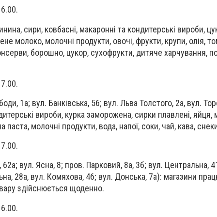
16.00.
винина, сири, ковбасні, макаронні та кондитерські вироби, цу
ене молоко, молочні продукти, овочі, фрукти, крупи, олія, т
 консерви, борошно, цукор, сухофрукти, дитяче харчування, по
17.00.
боди, 1а; вул. Банківська, 56; вул. Льва Толстого, 2а, вул. Тор
дитерські вироби, курка заморожена, сирки плавлені, яйця, 
а паста, молочні продукти, вода, напої, соки, чай, кава, снеки
17.00.
 62а; вул. Ясна, 8; пров. Парковий, 8а, 3б; вул. Центральна, 41
ьна, 28а, вул. Комяхова, 46; вул. Донська, 7а): магазини пра
овару здійснюється щоденно.
16.00.