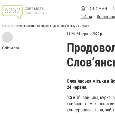
Головна
Робота
Оголошенн
Головна
Продовольство та підвоз води в Слов’янську 24 червня
11:24, 24 червня 2022 р.
Продовол
Сайт міста
Слов’янс
Слов'янська міська вій
24 червня.
"Сім'я"
: свинина, курка,
ковбасні та макаронні вир
консервовані, кава, чай,