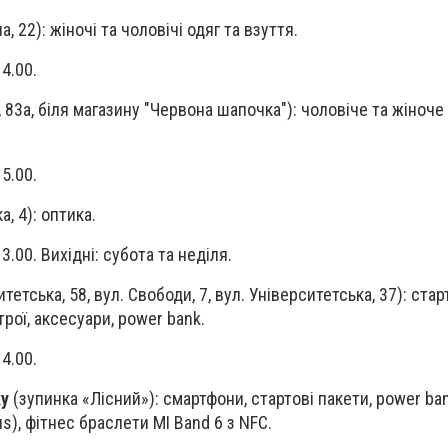
, 22): жіночі та чоловічі одяг та взуття.
14.00.
, 83а, біля магазину "Червона шапочка"): чоловіче та жіноче 
15.00.
, 4): оптика.
13.00. Вихідні: субота та неділя.
тетська, 58, вул. Свободи, 7, вул. Університетська, 37): стар
рої, аксесуари, power bank.
14.00.
ку
(зупинка «Лісний»): смартфони, стартові пакети, power ba
us), фітнес браслети MI Band 6 з NFC.