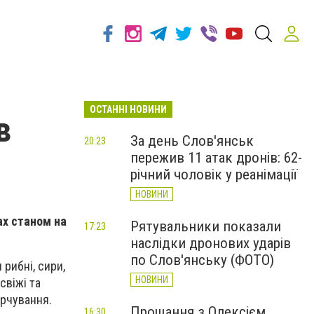
ОСТАННІ НОВИНИ
в
За день Слов'янськ
20:23
пережив 11 атак дронів: 62-
річний чоловік у реанімації
НОВИНИ
ах станом на
Рятувальники показали
17:23
наслідки дронових ударів
по Слов'янську (ФОТО)
 рибні, сири,
НОВИНИ
свіжі та
арчування.
Прощання з Олексієм
16:30