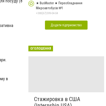
для посуду (8
★ BusMaster ★ Переобладнання
Мікроавтобусів №1
+380(67)599-04-04
ративна
Додати підприємство
ОГОЛОШЕННЯ
ари.
ому в
Стажировка в США
(Internship USA)