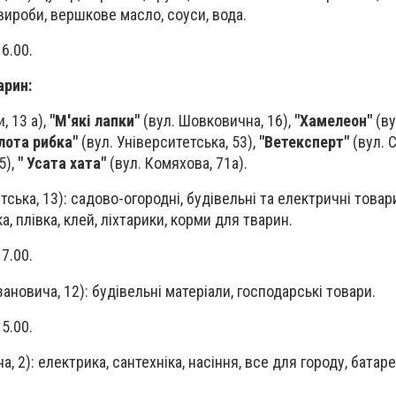
 вироби, вершкове масло, соуси, вода.
16.00.
арин:
, 13 а),
"М'які лапки"
(вул. Шовковична, 16),
"Хамелеон"
(ву
лота рибка"
(вул. Університетська, 53),
"Ветексперт"
(вул. 
5),
" Усата хата"
(вул. Комяхова, 71а).
тська, 13): садово-огородні, будівельні та електричні товар
а, плівка, клей, ліхтарики, корми для тварин.
17.00.
зановича, 12): будівельні матеріали, господарські товари.
15.00.
а, 2): електрика, сантехніка, насіння, все для городу, батарей