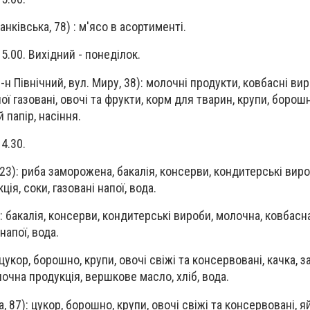
анківська, 78) : м'ясо в асортименті.
15.00. Вихідний - понеділок.
-н Північний, вул. Миру, 38): молочні продукти, ковбасні виро
ої газовані, овочі та фрукти, корм для тварин, крупи, борошн
 папір, насіння.
14.30.
 23): риба заморожена, бакалія, консерви, кондитерські вир
ія, соки, газовані напої, вода.
): бакалія, консерви, кондитерські вироби, молочна, ковбасн
напої, вода.
: цукор, борошно, крупи, овочі свіжі та консервовані, качка,
олочна продукція, вершкове масло, хліб, вода.
а, 87): цукор, борошно, крупи, овочі свіжі та консервовані, 