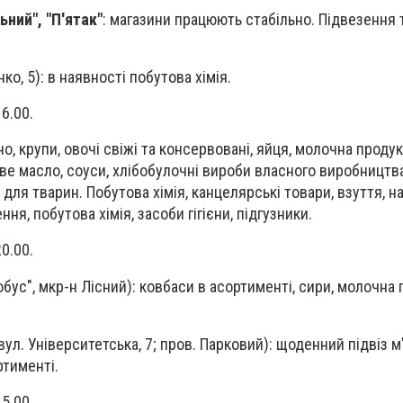
ний", "П'ятак"
: магазини працюють стабільно. Підвезення 
ко, 5): в наявності побутова хімія.
16.00.
но, крупи, овочі свіжі та консервовані, яйця, молочна продукц
е масло, соуси, хлібобулочні вироби власного виробництва,
для тварин. Побутова хімія, канцелярські товари, взуття, н
ня, побутова хімія, засоби гігієни, підгузники.
20.00.
обус", мкр-н Лісний): ковбаси в асортименті, сири, молочна 
вул. Університетська, 7; пров. Парковий): щоденний підвіз м
ртименті.
15.00.