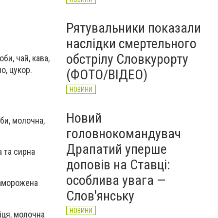
Рятувальники показали
наслідки смертельного
обстрілу Словкурорту
би, чай, кава,
о, цукор.
(ФОТО/ВІДЕО)
НОВИНИ
Новий
оби, молочна,
головнокомандувач
Драпатий уперше
а та сирна
доповів на Ставці:
особлива увага —
 заморожена
Слов'янську
НОВИНИ
яйця, молочна