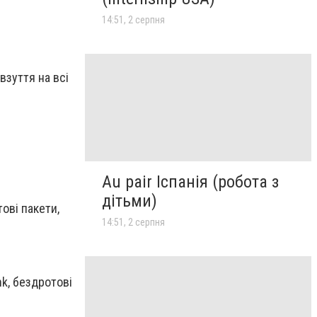
14:51, 2 серпня
взуття на всі
Au pair Іспанія (робота з
дітьми)
тові пакети,
14:51, 2 серпня
nk, бездротові