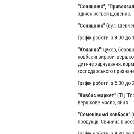
"Соняшник", "Привокзаль
здійснюється щоденно.
"Соняшник"
(вул. Шевчен
Графік роботи: з 8.00 до 
"Южанка"
: цукор, борош
ковбасні вироби, вершков
дитяче харчування, корм 
господарського призначен
Графік роботи: з 5.00 до 
"Ковбас маркет"
(ТЦ "Гл
вершкове масло, яйця.
"Семенівські ковбаси"
(
продукції. Свинина в асо
Графік роботи: з 8.30 до 