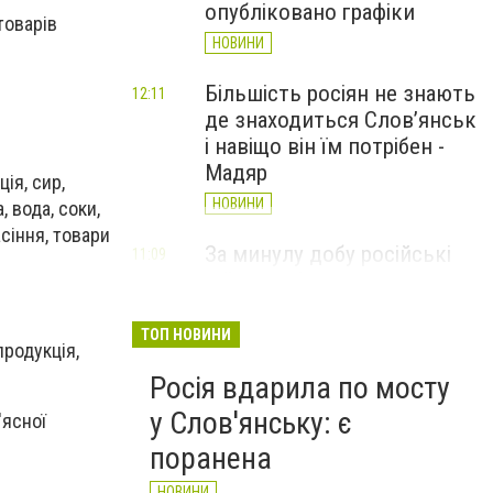
опубліковано графіки
товарів
НОВИНИ
Більшість росіян не знають
12:11
де знаходиться Слов’янськ
і навіщо він їм потрібен -
Мадяр
ія, сир,
НОВИНИ
 вода, соки,
асіння, товари
За минулу добу російські
11:09
війська 13 разів атакували
Слов'янськ. Хроніка
великої війни: 6 серпня
ТОП НОВИНИ
продукція,
НОВИНИ
Росія вдарила по мосту
у Слов'янську: є
'ясної
поранена
НОВИНИ