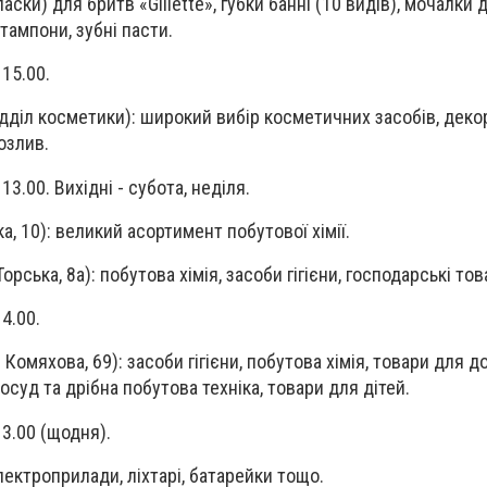
аски) для бритв «Gillette», губки банні (10 видів), мочалки 
 тампони, зубні пасти.
 15.00.
дділ косметики): широкий вибір косметичних засобів, деко
озлив.
13.00. Вихідні - субота, неділя.
а, 10): великий асортимент побутової хімії.
Торська, 8а): побутова хімія, засоби гігієни, господарські тов
14.00.
 Комяхова, 69): засоби гігієни, побутова хімія, товари для д
суд та дрібна побутова техніка, товари для дітей.
13.00 (щодня).
електроприлади, ліхтарі, батарейки тощо.