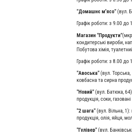
"Домашнє м'ясо"
(вул. Б
Графік роботи: з 9.00 до 
Магазин "Продукти"
(мкр
кондитерські вироби, нап
Побутова хімія, туалетний
Графік роботи: з 8.00 до 
"Авоська"
(вул. Торська,
ковбасна та сирна продукц
"Новий"
(вул. Батюка, 64
продукція, соки, газовані 
"2 шага"
(вул. Вільна, 1)
продукція, олія, яйця, м
"Гулівер"
(вул. Банківськ