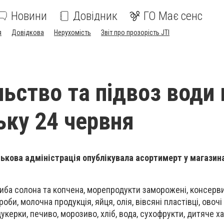
Новини
Довідник
ГО Має сенс
я
Довідкова
Нерухомість
Звіт про прозорість JTI
ьство та підвоз води 
ьку 24 червня
ськова адміністрація опублікувала асортимерт у магазин
 риба солона та копчена, морепродукти заморожені, консерви
оби, молочна продукція, яйця, олія, вівсяні пластівці, овочі 
 цукерки, печиво, морозиво, хліб, вода, сухофрукти, дитяче х