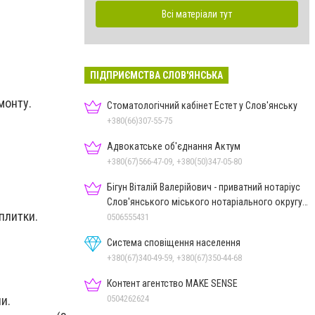
Всі матеріали тут
ПІДПРИЄМСТВА СЛОВ'ЯНСЬКА
монту.
Стоматологічний кабінет Естет у Слов'янську
+380(66)307-55-75
Адвокатське об'єднання Актум
+380(67)566-47-09, +380(50)347-05-80
Бігун Віталій Валерійович - приватний нотаріус
Слов'янського міського нотаріального округу
оплитки.
Дон.обл.
0506555431
Система сповіщення населення
+380(67)340-49-59, +380(67)350-44-68
Контент агентство MAKE SENSE
0504262624
ни.