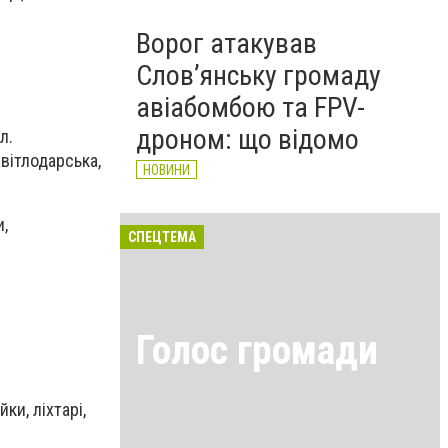
Ворог атакував
Слов’янську громаду
авіабомбою та FPV-
дроном: що відомо
л.
Світлодарська,
НОВИНИ
и,
СПЕЦТЕМА
Голос громади
ки, ліхтарі,