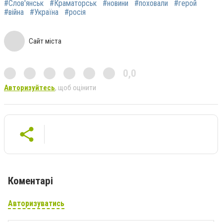
#Слов'янськ
#Краматорськ
#новини
#поховали
#герой
#війна
#Україна
#росія
Сайт міста
0,0
Авторизуйтесь
, щоб оцінити
Коментарі
Авторизуватись