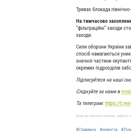
Триває блокада північно
На тимчасово захоплени
“фільтраційні” заходи с
заходи.
Сили оборони України за
спосіб намагаються уник
значної частини окупант
окремих підрозділів заб
Підписуйтеся на наші он
Слідкуйте за нами в
Inst
Та телеграм:
https://t.m
Якщо ви помітили помилку, виділіть нео
#Славянск
#новости
#Дон