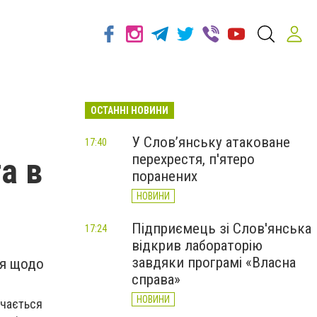
ОСТАННІ НОВИНИ
У Слов’янську атаковане
17:40
перехрестя, п'ятеро
а в
поранених
НОВИНИ
Підприємець зі Слов'янська
17:24
відкрив лабораторію
завдяки програмі «Власна
ня щодо
справа»
НОВИНИ
начається