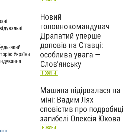
Новий
вані
головнокомандувач
відувальні
Драпатий уперше
доповів на Ставці:
 будь-який
особлива увага —
торію України
мандування
Слов'янську
НОВИНИ
Машина підірвалася на
міні: Вадим Лях
сповістив про подробиці
загибелі Олексія Юкова
НОВИНИ
осією