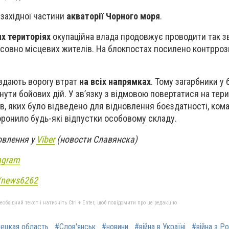
-західної частини
акваторії Чорного моря
.
х територіях
окупаційна влада продовжує проводити так з
тосовно місцевих жителів. На блокпостах посилено контрроз
вдають ворогу втрат
на всіх напрямках
. Тому загарбники у
нути бойових дій. У звʼязку з відмовою повертатися на тери
ів, яких було відведено для відновлення боєздатності, ко
оронило будь-які відпустки особовому складу.
овлення у
Viber
(новости Славянска)
agram
e/news6262
бхідний текст і натисніть Ctrl + Enter, щоб повідомити про це редакцію
ецкая область
#Слов'янськ
#новини
#війна в Україні
#війна з Р