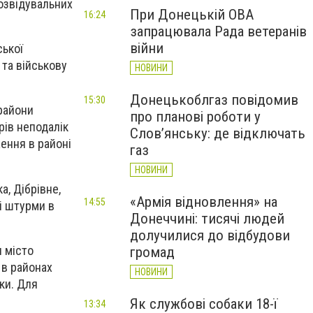
озвідувальних
При Донецькій ОВА
16:24
запрацювала Рада ветеранів
війни
ської
 та військову
НОВИНИ
Донецькоблгаз повідомив
15:30
 райони
про планові роботи у
рів неподалік
Слов’янську: де відключать
ення в районі
газ
НОВИНИ
, Дібрівне,
«Армія відновлення» на
14:55
і штурми в
Донеччині: тисячі людей
долучилися до відбудови
и місто
громад
 в районах
НОВИНИ
ки. Для
Як службові собаки 18-ї
13:34