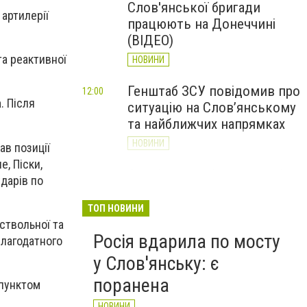
Слов'янської бригади
 артилерії
працюють на Донеччині
(ВІДЕО)
та реактивної
НОВИНИ
Генштаб ЗСУ повідомив про
12:00
а
. Після
ситуацію на Слов’янському
та найближчих напрямках
НОВИНИ
в позиції
е, Піски,
Слов’янськ обстріляли 13
11:18
ударів по
разів за добу. Хроніка
великої війни: 7 серпня
ТОП НОВИНИ
ствольної та
НОВИНИ
Росія вдарила по мосту
Благодатного
у Слов'янську: є
поранена
 пунктом
НОВИНИ