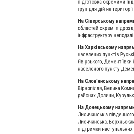
підготовка окремими під
груп для дій на території
На Сіверському напрям
областей окремі підрозді
інфраструктуру неподалік
На Харківському напря
населених пунктів Руські
Явірського, Дементіївки
населеного пункту Демент
На Слов’янському напр
Вірнопілля, Велика Коми
районах Долини, Курульк
На Донецькому напрям
Лисичанськ з південного
Лисичанська, Верхньокам
підтримки наступальних 