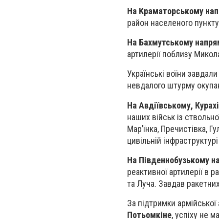
На Краматорському на
район населеного пункту
На Бахмутському напря
артилерії поблизу Микол
Українські воїни завдал
невдалого штурму окупан
На Авдіївському, Курах
наших військ із ствольно
Мар’їнка, Пречистівка, Г
цивільній інфраструктур
На Південнобузькому н
реактивної артилерії в р
та Луча. Завдав ракетних
За підтримки армійської
Потьомкіне
, успіху не м