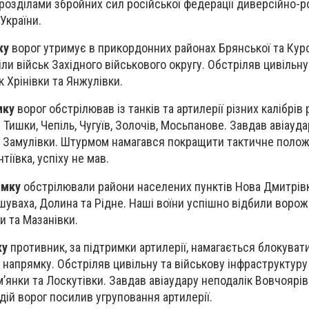
розділами збройних сил російської федерації диверсійно-р
 України.
ку
ворог утримує в прикордонних районах Брянської та Кур
ли військ Західного військового округу. Обстріляв цивільну
 Хрінівки та Янжулівки.
мку
ворог обстрілював із танків та артилерії різних калібрів
 Тишки, Чепіль, Чугуїв, Золочів, Мосьпанове. Завдав авіауда
 і Замулівки. Штурмом намагався покращити тактичне полож
іївка, успіху не мав.
ямку
обстрілювали райони населених пунктів Нова Дмитрівка
шуваха, Долина та Рідне. Наші воїни успішно відбили ворож
и та Мазанівки.
ку
противник, за підтримки артилерії, намагається блокуват
 напрямку. Обстріляв цивільну та військову інфраструктуру
’янки та Лоскутівки. Завдав авіаудару неподалік Вовчоярів
дій ворог посилив угруповання артилерії.