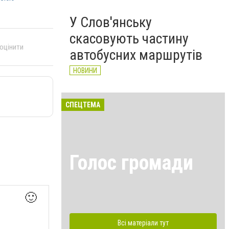
У Слов'янську
скасовують частину
 оцінити
автобусних маршрутів
НОВИНИ
СПЕЦТЕМА
Голос громади
🙂
Всі матеріали тут