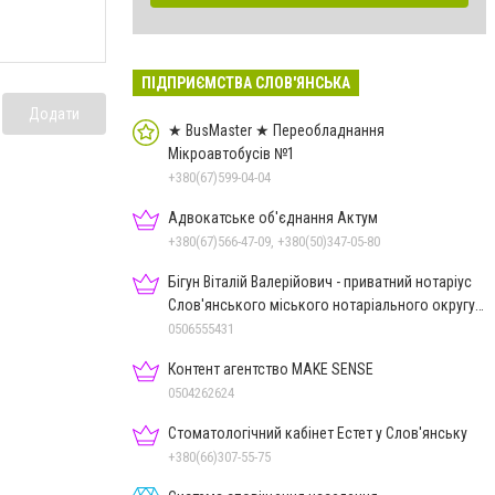
ПІДПРИЄМСТВА СЛОВ'ЯНСЬКА
Додати
★ BusMaster ★ Переобладнання
Мікроавтобусів №1
+380(67)599-04-04
Адвокатське об'єднання Актум
+380(67)566-47-09, +380(50)347-05-80
Бігун Віталій Валерійович - приватний нотаріус
Слов'янського міського нотаріального округу
Дон.обл.
0506555431
Контент агентство MAKE SENSE
0504262624
Стоматологічний кабінет Естет у Слов'янську
+380(66)307-55-75