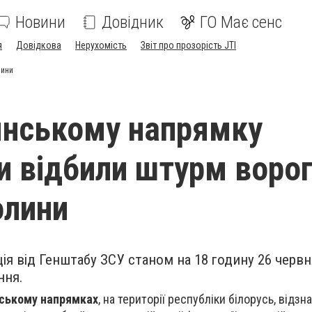
Новини
Довідник
ГО Має сенс
я
Довідкова
Нерухомість
Звіт про прозорість JTI
лини
янському напрямку
и відбили штурм ворог
олини
ія від Генштабу ЗСУ станом на 18 годину 26 черв
ння.
іському напрямках
, на території республіки білорусь, відз