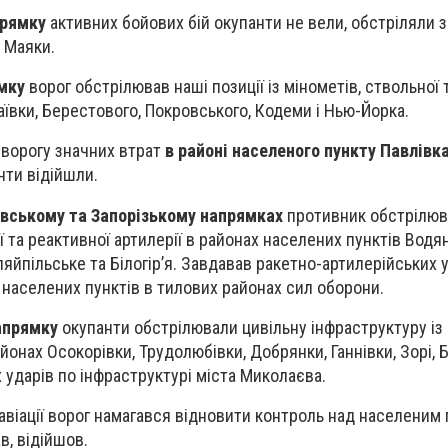
прямку
активних бойових бій окупанти не вели, обстріляли з
 Маяки.
мку
ворог обстрілював наші позиції із мінометів, ствольної 
аївки, Берестового, Покровського, Кодеми і Нью-Йорка.
и ворогу значних втрат
в районі населеного пункту Павлівк
ти відійшли.
івському та Запорізькому напрямках
противник обстрілюва
ї та реактивної артилерії в районах населених пунктів Водян
уляйпільське та Білогір’я. Завдавав ракетно-артилерійських 
і населених пунктів в тилових районах сил оборони.
апрямку
окупанти обстрілювали цивільну інфраструктуру із 
айонах Осокорівки, Трудолюбівки, Добрянки, Ганнівки, Зорі, 
 ударів по інфраструктурі міста Миколаєва.
 авіації ворог намагався відновити контроль над населеним
ав, відійшов.