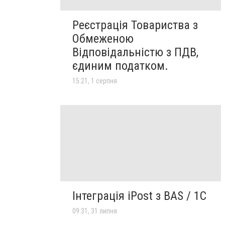
Реєстрація Товариства з
Обмеженою
Відповідальністю з ПДВ,
єдиним податком.
15:21, 1 серпня
Інтеграція iPost з BAS / 1С
09:31, 31 липня