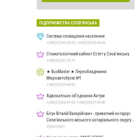
ПІДПРИЄМСТВА СЛОВ'ЯНСЬКА
Система сповіщення населення
+380(67)340-49-59, +380(67)350-44-68
Стоматологічний кабінет Естет у Слов'янську
+380(66)307-55-75
★ BusMaster ★ Переобладнання
Мікроавтобусів №1
+380(67)599-04-04
Адвокатське об'єднання Актум
+380(67)566-47-09, +380(50)347-05-80
Бігун Віталій Валерійович - приватний нотаріус
Слов'янського міського нотаріального округу
Дон.обл.
0506555431