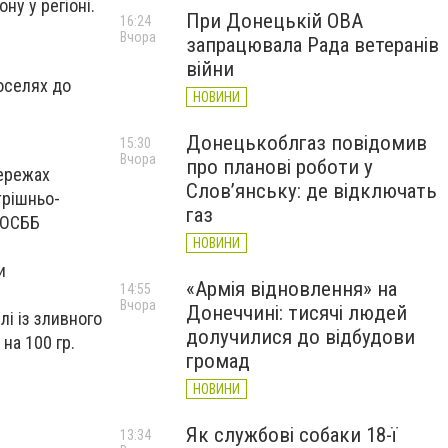
у у регіоні.
При Донецькій ОВА
16:24
Вчора
запрацювала Рада ветеранів
війни
 оселях до
НОВИНИ
Донецькоблгаз повідомив
15:30
Вчора
про планові роботи у
мережах
Слов’янську: де відключать
трішньо-
газ
 ОСББ
НОВИНИ
и
«Армія відновлення» на
14:55
Вчора
Донеччині: тисячі людей
і із зливного
долучилися до відбудови
 на 100 гр.
громад
НОВИНИ
Як службові собаки 18-ї
13:34