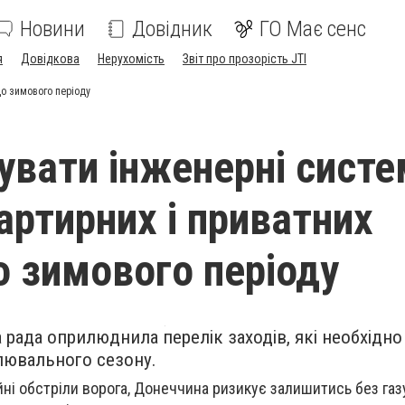
Новини
Довідник
ГО Має сенс
я
Довідкова
Нерухомість
Звіт про прозорість JTI
до зимового періоду
тувати інженерні систе
артирних і приватних
о зимового періоду
 рада оприлюднила перелік заходів, які необхідн
лювального сезону.
ійні обстріли ворога, Донеччина ризикує залишитись без газ