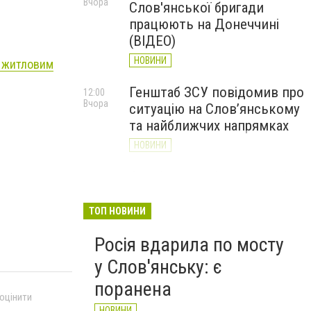
Вчора
Слов'янської бригади
працюють на Донеччині
(ВІДЕО)
НОВИНИ
о житловим
Генштаб ЗСУ повідомив про
12:00
Вчора
ситуацію на Слов’янському
та найближчих напрямках
НОВИНИ
Слов’янськ обстріляли 13
11:18
Вчора
разів за добу. Хроніка
великої війни: 7 серпня
ТОП НОВИНИ
НОВИНИ
Росія вдарила по мосту
у Слов'янську: є
поранена
 оцінити
НОВИНИ