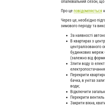
опалювальний сезон, що 
Про це
повідомляється
н
Через це, необхідно під
зимового періоду та вико
За наявності автон
В квартирах з цент
централізованого о
будинкових мереж 
(залежно від форми
Злити воду із елект
електропостачання
Перекрити квартирн
бачка, в унітаз зал
води;
Відключити загальн
Перекрити вентиль 
Закрити вікна, кват