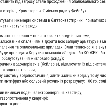
ставить під загрозу стале проходження опалювального сезон
а сторінці Краматорської міської ради у Фейсбук.
готувати інженерні системи в багатоквартирних і приватних
нати наступні заходи:
омного опалення – повністю злити воду із системи;
ралізованим опаленням відкрити всю запірну арматуру на 
палення та опалювальних приладах. Злив теплоносія із вну
буде проводити Керуюча компанія «Ладіс» або КО ЖБК або
 обслуговування житлового фонду);
ричних водонагрівачів (бойлерів), відключити їх від систем
 та водопостачання;
у систему водопостачання, злити залишки води, у тому числ
ити антифриз або сольовий розчин із розрахунку: 100 гр. солі
ий вимикач подачі електроенергії на квартиру;
газопостачання у квартирі;
ирки та двері.