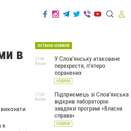
ОСТАННІ НОВИНИ
ми в
У Слов’янську атаковане
17:40
Вчора
перехрестя, п'ятеро
поранених
НОВИНИ
Підприємець зі Слов'янська
17:24
Вчора
відкрив лабораторію
завдяки програмі «Власна
о виконати
справа»
НОВИНИ
у в