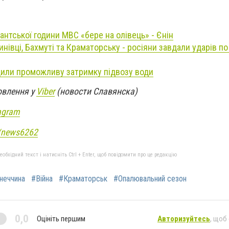
нтської години МВС «бере на олівець» - Єнін
инівці, Бахмуті та Краматорську - росіяни завдали ударів п
дили проможливу затримку підвозу води
овлення у
Viber
(новости Славянска)
agram
e/news6262
бхідний текст і натисніть Ctrl + Enter, щоб повідомити про це редакцію
неччина
#Війна
#Краматорськ
#Опалювальний сезон
0,0
Оцініть першим
Авторизуйтесь
, щоб