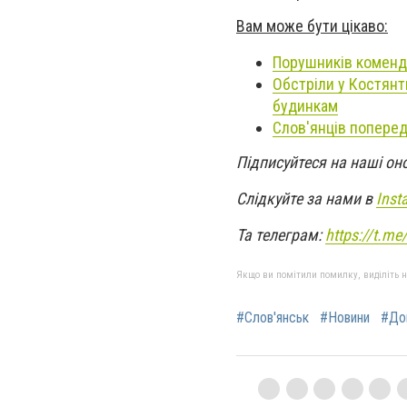
Вам може бути цікаво:
Порушників коменда
Обстріли у Костянт
будинкам
Слов'янців попере
Підписуйтеся на наші он
Слідкуйте за нами в
Inst
Та телеграм:
https://t.m
Якщо ви помітили помилку, виділіть нео
#Слов'янськ
#Новини
#До