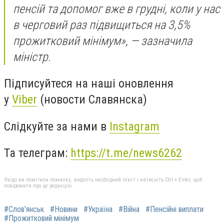
пенсій та допомог вже в грудні, коли у нас
в черговий раз підвищиться на 3,5%
прожитковий мінімум», — зазначила
міністр.
Підписуйтеся на наші оновлення
у
Viber
(новости Славянска)
Слідкуйте за нами в
Instagram
Та телеграм:
https://t.me/news6262
Якщо ви помітили помилку, виділіть необхідний текст і натисніть Ctrl + Enter, щоб
повідомити про це редакцію
#Слов'янськ
#Новини
#Україна
#Війна
#Пенсійні виплати
#Прожитковий мінімум