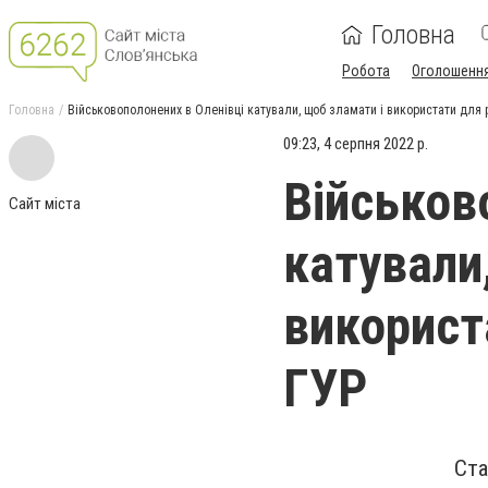
Головна
Робота
Оголошенн
Головна
Військовополонених в Оленівці катували, щоб зламати і використати для 
09:23, 4 серпня 2022 р.
Військов
Сайт міста
катували
використ
ГУР
Ста