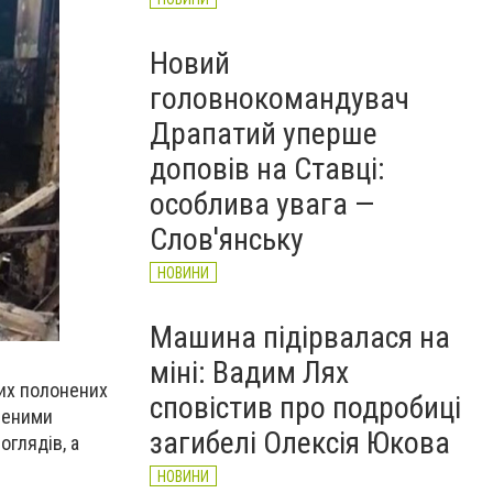
Новий
головнокомандувач
Драпатий уперше
доповів на Ставці:
особлива увага —
Слов'янську
НОВИНИ
Машина підірвалася на
міні: Вадим Лях
ких полонених
сповістив про подробиці
неними
загибелі Олексія Юкова
оглядів, а
НОВИНИ