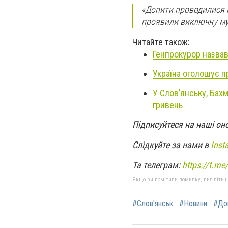
«Допити проводилися ко
проявили виключну муж
Читайте також:
Генпрокурор назвав
Україна оголошує п
У Слов’янську, Бах
гривень
Підписуйтеся на наші он
Слідкуйте за нами в
Inst
Та телеграм:
https://t.m
Якщо ви помітили помилку, виділіть нео
#Слов'янськ
#Новини
#До