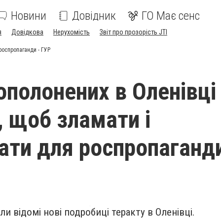
Новини
Довідник
ГО Має сенс
я
Довідкова
Нерухомість
Звіт про прозорість JTI
роспропаганди - ГУР
ополонених в Оленівці
, щоб зламати і
ати для роспропаганди
ли відомі нові подробиці теракту в Оленівці.