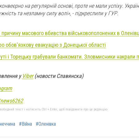
нвеєрно на регулярній основі, проте не мали успіху. Україн
ність та незламну силу волі», - підкреслили у ГУР.
 причину масового вбивства військовополонених в Оленівц
ро обов'язкову евакуацію з Донецької області
муті і Торецьку грабували банкомати. Зловмисники накрали 
овлення у
Viber
(новости Славянска)
agram
e/news6262
бхідний текст і натисніть Ctrl + Enter, щоб повідомити про це редакцію
неччина
#Війна
#Оленівка