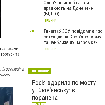
Слов'янської бригади
працюють на Донеччині
(ВІДЕО)
НОВИНИ
Генштаб ЗСУ повідомив про
12:00
ситуацію на Слов’янському
та найближчих напрямках
ставниками
НОВИНИ
 тортури та
Слов’янськ обстріляли 13
11:18
разів за добу. Хроніка
 інформації, а
великої війни: 7 серпня
ТОП НОВИНИ
ально-
НОВИНИ
Росія вдарила по мосту
у Слов'янську: є
поранена
НОВИНИ