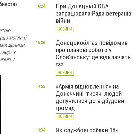
вбивства
При Донецькій ОВА
16:24
запрацювала Рада ветеранів
війни
НОВИНИ
метою
(що могли б
Донецькоблгаз повідомив
15:30
ими даними,
про планові роботи у
гнер» з
Слов’янську: де відключать
жежі у
газ
НОВИНИ
«Армія відновлення» на
14:55
Донеччині: тисячі людей
долучилися до відбудови
громад
НОВИНИ
Як службові собаки 18-ї
13:34