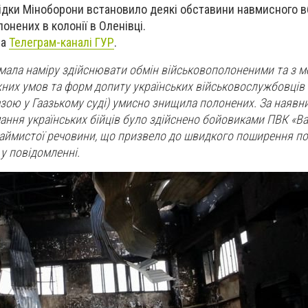
відки Міноборони встановило деякі обставини навмисного 
онених в колонії в Оленівці.
на
Телеграм-каналі ГУР
.
 мала наміру здійснювати обмін військовополоненими та з 
них умов та форм допиту українських військовослужбовців 
ою у Гаазькому суді) умисно знищила полонених. За наявн
ання українських бійців було здійснено бойовиками ПВК «Ва
аймистої речовини, що призвело до швидкого поширення по
 у повідомленні.