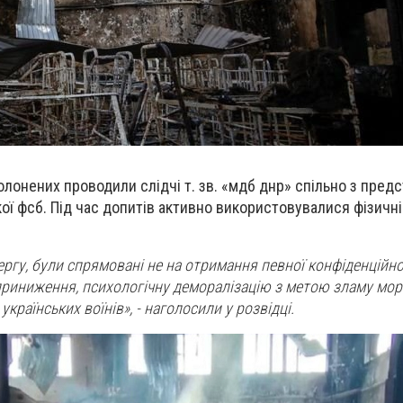
олонених проводили слідчі т. зв. «мдб днр» спільно з пред
ої фсб. Під час допитів активно використовувалися фізичні
чергу, були спрямовані не на отримання певної конфіденційної
приниження, психологічну деморалізацію з метою зламу мор
українських воїнів», - наголосили у розвідці.