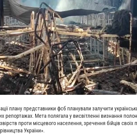
лізації плану представники фсб планували залучити українсь
их репортажах. Мета полягала у висвітленні визнання поло
звірств проти місцевого населення, зречення бійців своїх п
рівництва України».