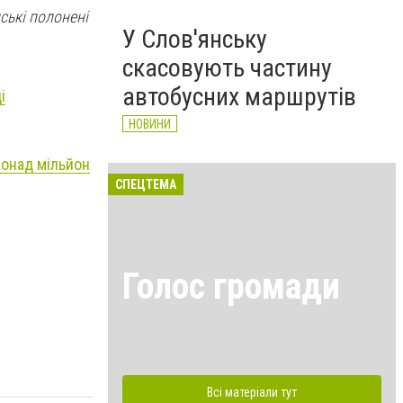
ські полонені
У Слов'янську
скасовують частину
автобусних маршрутів
і
НОВИНИ
понад мільйон
СПЕЦТЕМА
Голос громади
Всі матеріали тут