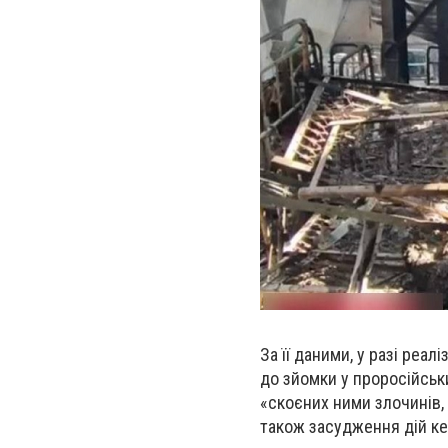
За її даними, у разі реа
до зйомки у проросійськ
«скоєних ними злочинів, 
також засудження дій ке