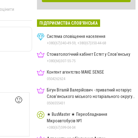
 оцінити
ПІДПРИЄМСТВА СЛОВ'ЯНСЬКА
Система сповіщення населення
+380(67)340-49-59, +380(67)350-44-68
Стоматологічний кабінет Естет у Слов'янську
+380(66)307-55-75
Контент агентство MAKE SENSE
0504262624
Бігун Віталій Валерійович - приватний нотаріус
Слов'янського міського нотаріального округу
🙂
Дон.обл.
0506555431
★ BusMaster ★ Переобладнання
Мікроавтобусів №1
+380(67)599-04-04