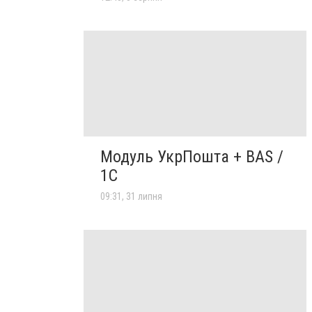
Модуль УкрПошта + BAS /
1C
09:31, 31 липня