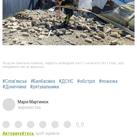
Якщо ви помітили помилку, виділіть необхідний текст і натисніть Ctrl + Enter, щоб
повідомити про це редакцію
#Слов’янськ
#Билбасівка
#ДСНС
#обстріл
#пожежа
#Донеччина
#рятувальники.
Марія Мартинюк
журналістка
0,0
Авторизуйтесь
, щоб оцінити