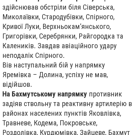
здійснював обстріли біля Сіверська,
Миколаївки, Стародубівки, Спірного,
Кривої Луки, Верхньокам’янського,
Григорівки, Серебрянки, Райгородка та
Калеників. Завдав авіаційного удару
неподалік Спірного.
Вів наступальний бій у напрямку
Яремівка – Долина, успіху не мав,
відійшов.
На Бахмутському напрямку
противник
задіяв ствольну та реактивну артилерію в
районах населених пунктів Яковлівка,
Травневе, Кодема, Покровське,
Роздолівка, Курдюмівка, Зайцеве, Бахмут