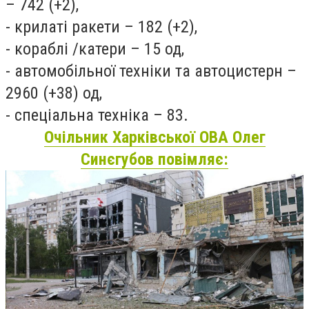
– 742 (+2),
- крилаті ракети – 182 (+2),
- кораблі /катери – 15 од,
- автомобільної техніки та автоцистерн –
2960 (+38) од,
- спеціальна техніка – 83.
Очільник Харківської ОВА Олег
Синєгубов повімляє: