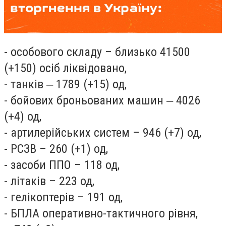
- особового складу – близько 41500
(+150) осіб ліквідовано,
- танків ‒ 1789 (+15) од,
- бойових броньованих машин ‒ 4026
(+4) од,
- артилерійських систем – 946 (+7) од,
- РСЗВ – 260 (+1) од,
- засоби ППО – 118 од,
- літаків – 223 од,
- гелікоптерів – 191 од,
- БПЛА оперативно-тактичного рівня,