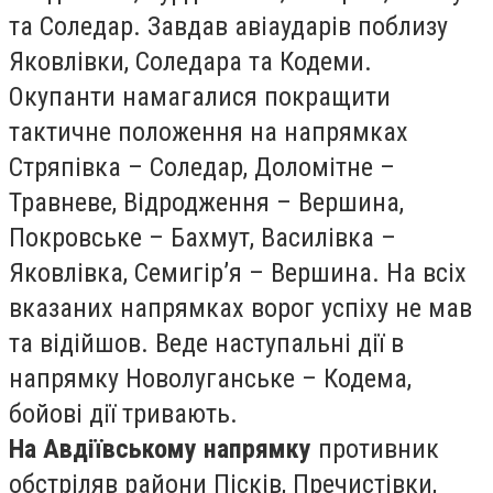
та Соледар. Завдав авіаударів поблизу
Яковлівки, Соледара та Кодеми.
Окупанти намагалися покращити
тактичне положення на напрямках
Стряпівка – Соледар, Доломітне –
Травневе, Відродження – Вершина,
Покровське – Бахмут, Василівка –
Яковлівка, Семигірʼя – Вершина. На всіх
вказаних напрямках ворог успіху не мав
та відійшов. Веде наступальні дії в
напрямку Новолуганське – Кодема,
бойові дії тривають.
На Авдіївському напрямку
противник
обстріляв райони Пісків, Пречистівки,