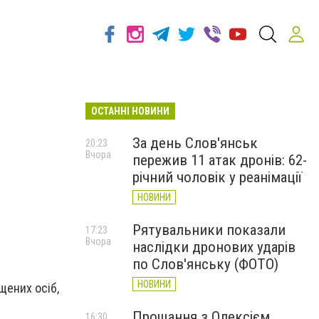
ОСТАННІ НОВИНИ
За день Слов'янськ
20:23
Вчора
пережив 11 атак дронів: 62-
річний чоловік у реанімації
НОВИНИ
Рятувальники показали
17:23
Вчора
наслідки дронових ударів
по Слов'янську (ФОТО)
НОВИНИ
щених осіб,
Прощання з Олексієм
16:30