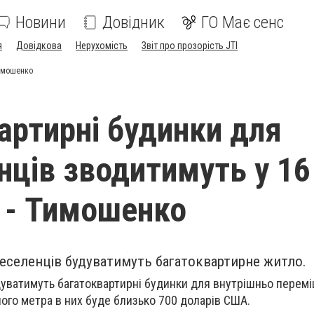
Новини
Довідник
ГО Має сенс
я
Довідкова
Нерухомість
Звіт про прозорість JTI
Тимошенко
артирні будинки для
нців зводитимуть у 16
 - Тимошенко
еселенців будуватимуть багатоквартирне житло.
удуватимуть багатоквартирні будинки для внутрішньо перемі
ного метра в них буде близько 700 доларів США.