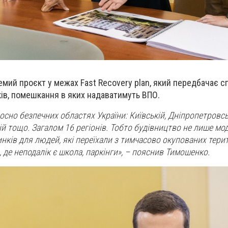
кремий проєкт у межах Fast Recovery plan, який передбачає
ів, помешкання в яких надаватимуть ВПО.
осно безпечних областях України: Київській, Дніпропетровсь
ій тощо. Загалом 16 регіонів. Тобто будівництво не лише мод
нків для людей, які переїхали з тимчасово окупованих терит
 де неподалік є школа, паркінги», – пояснив Тимошенко.