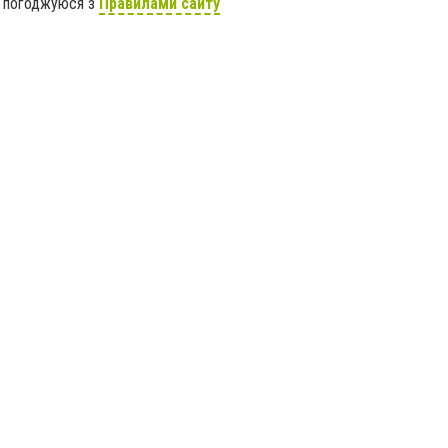
я погоджуюся з
Правилами сайту