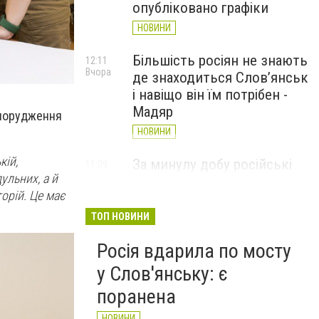
опубліковано графіки
НОВИНИ
Більшість росіян не знають
12:11
Вчора
де знаходиться Слов’янськ
і навіщо він їм потрібен -
Мадяр
 спорудження
НОВИНИ
кій,
За минулу добу російські
11:09
Вчора
ульних, а й
війська 13 разів атакували
орій. Це має
Слов'янськ. Хроніка
великої війни: 6 серпня
ТОП НОВИНИ
НОВИНИ
Росія вдарила по мосту
у Слов'янську: є
поранена
НОВИНИ