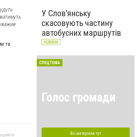
будуть
У Слов'янську
аватимуть
скасовують частину
ауважив
автобусних маршрутів
НОВИНИ
ми та
СПЕЦТЕМА
Голос громади
Всі матеріали тут
 оцінити