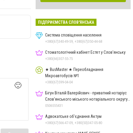
ПІДПРИЄМСТВА СЛОВ'ЯНСЬКА
Система сповіщення населення
+380(67)340-49-59, +380(67)350-44-68
Стоматологічний кабінет Естет у Слов'янську
+380(66)307-55-75
★ BusMaster ★ Переобладнання
Мікроавтобусів №1
+380(67)599-04-04
🙂
Бігун Віталій Валерійович - приватний нотаріус
Слов'янського міського нотаріального округу
Дон.обл.
0506555431
Адвокатське об'єднання Актум
+380(67)566-47-09, +380(50)347-05-80