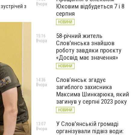
Вчора
Юковим відбудеться 7 і 8
зустрічей з
серпня
НОВИНИ
58-річний житель
15:16
Вчора
Слов'янська знайшов
роботу завдяки проєкту
«Досвід має значення»
НОВИНИ
Слов’янськ згадує
14:36
Вчора
загиблого захисника
Максима Шинкарюка, який
загинув у серпні 2023 року
НОВИНИ
У Слов'янській громаді
13:07
Вчора
організували підвіз води: