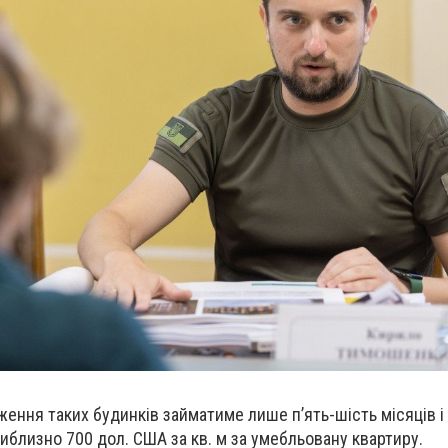
ження таких будинків займатиме лише п’ять-шість місяців і
иблизно 700 дол. США за кв. м за умебльовану квартиру.