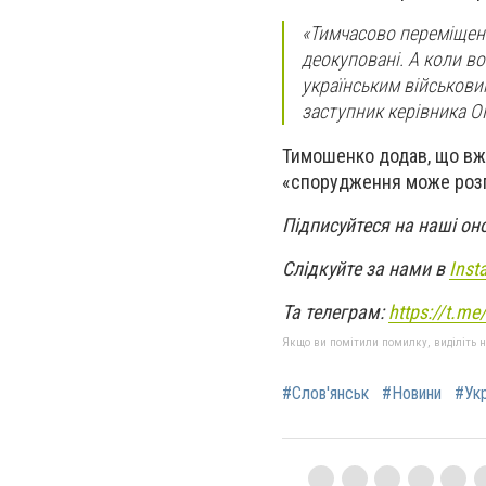
«Тимчасово переміщені
деокуповані. А коли в
українським військови
заступник керівника О
Тимошенко додав, що вже
«спорудження може розп
Підписуйтеся на наші он
Слідкуйте за нами в
Inst
Та телеграм:
https://t.m
Якщо ви помітили помилку, виділіть нео
#Слов'янськ
#Новини
#Укр