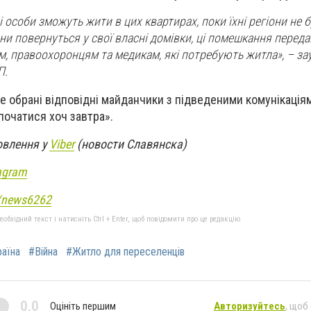
 особи зможуть жити в цих квартирах, поки їхні регіони не 
они повернуться у свої власні домівки, ці помешкання перед
м, правоохоронцям та медикам, які потребують житла», – з
П.
 обрані відповідні майданчики з підведеними комунікація
очатися хоч завтра».
овлення у
Viber
(новости Славянска)
agram
e/news6262
бхідний текст і натисніть Ctrl + Enter, щоб повідомити про це редакцію
аїна
#Війна
#Житло для переселенців
0,0
Оцініть першим
Авторизуйтесь
, щоб