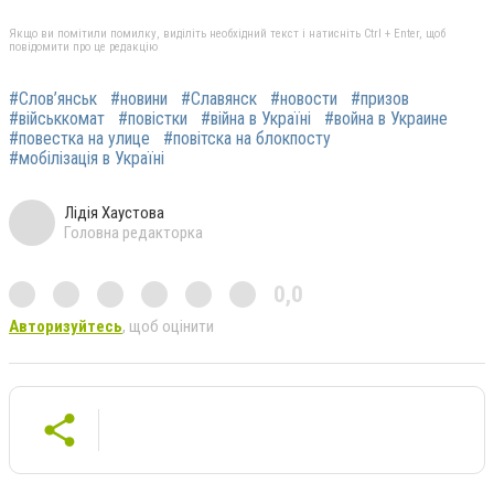
Якщо ви помітили помилку, виділіть необхідний текст і натисніть Ctrl + Enter, щоб
повідомити про це редакцію
#Слов’янськ
#новини
#Славянск
#новости
#призов
#військкомат
#повістки
#війна в Україні
#война в Украине
#повестка на улице
#повітска на блокпосту
#мобілізація в Україні
Лідія Хаустова
Головна редакторка
0,0
Авторизуйтесь
, щоб оцінити