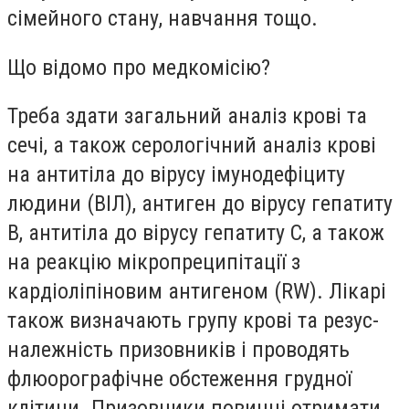
сімейного стану, навчання тощо.
Що відомо про медкомісію?
Треба здати загальний аналіз крові та
сечі, а також серологічний аналіз крові
на антитіла до вірусу імунодефіциту
людини (ВІЛ), антиген до вірусу гепатиту
В, антитіла до вірусу гепатиту С, а також
на реакцію мікропреципітації з
кардіоліпіновим антигеном (RW). Лікарі
також визначають групу крові та резус-
належність призовників і проводять
флюорографічне обстеження грудної
клітини. Призовники повинні отримати