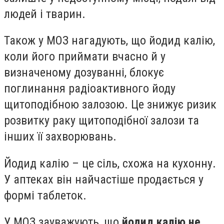
людей і тварин.
Також у МОЗ нагадують, що йодид калію,
коли його приймати вчасно й у
визначеному дозуванні, блокує
поглинання радіоактивного йоду
щитоподібною залозою. Це знижує ризик
розвитку раку щитоподібної залози та
інших її захворювань.
Йодид калію – це сіль, схожа на кухонну.
У аптеках він найчастіше продається у
формі таблеток.
У МОЗ зауважують, що
йодид калію не