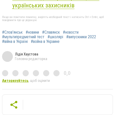
українських захисників
Якщо ви помітили помилку, виділіть необхідний текст і натисніть Ctrl + Enter, щоб
повідомити про це редакцію
#Слов’янськ
#новини
#Славянск
#новости
#мультипредметний тест
#школярі
#випускники 2022
#війна в Україні
#война в Украине
Лідія Хаустова
Головна редакторка
0,0
Авторизуйтесь
, щоб оцінити