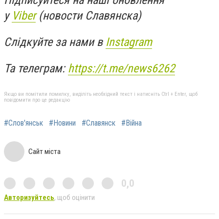
Підписуйтеся на наші оновлення
у
Viber
(новости Славянска)
Слідкуйте за нами в
Instagram
Та телеграм:
https://t.me/news6262
Якщо ви помітили помилку, виділіть необхідний текст і натисніть Ctrl + Enter, щоб
повідомити про це редакцію
#Слов'янськ
#Новини
#Славянск
#Війна
Сайт міста
0,0
Авторизуйтесь
, щоб оцінити