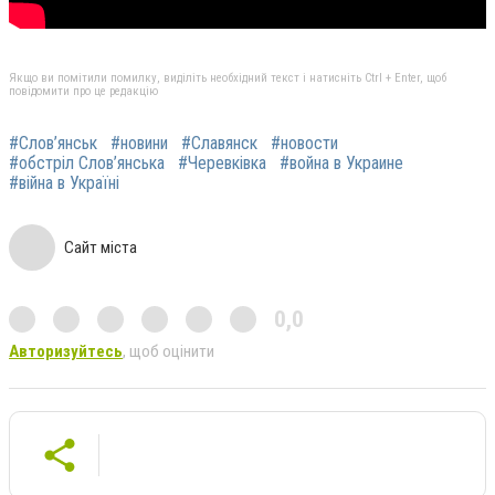
Якщо ви помітили помилку, виділіть необхідний текст і натисніть Ctrl + Enter, щоб
повідомити про це редакцію
#Слов’янськ
#новини
#Славянск
#новости
#обстріл Слов’янська
#Черевківка
#война в Украине
#війна в Україні
Сайт міста
0,0
Авторизуйтесь
, щоб оцінити