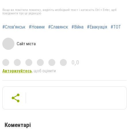
Якщо ви помітили помилку, виділіть необхідний текст і натисніть Ctrl + Enter, щоб
повідомити про це редакцію
#Слов'янськ
#Новини
#Славянск
#Війна
#Евакуація
#ТОТ
Сайт міста
0,0
Авторизуйтесь
, щоб оцінити
Коментарі