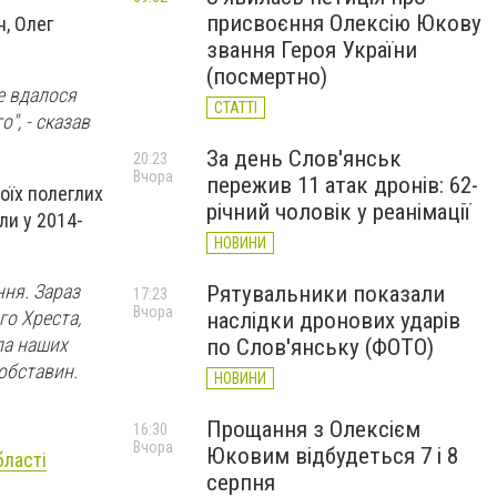
присвоєння Олексію Юкову
н, Олег
звання Героя України
(посмертно)
же вдалося
СТАТТІ
", - сказав
За день Слов'янськ
20:23
Вчора
пережив 11 атак дронів: 62-
воїх полеглих
річний чоловік у реанімації
ли у 2014-
НОВИНИ
ння. Зараз
Рятувальники показали
17:23
Вчора
го Хреста,
наслідки дронових ударів
ла наших
по Слов'янську (ФОТО)
 обставин.
НОВИНИ
Прощання з Олексієм
16:30
Вчора
Юковим відбудеться 7 і 8
бласті
серпня