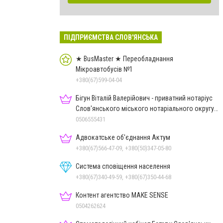
ПІДПРИЄМСТВА СЛОВ'ЯНСЬКА
★ BusMaster ★ Переобладнання
Мікроавтобусів №1
+380(67)599-04-04
Бігун Віталій Валерійович - приватний нотаріус
Слов'янського міського нотаріального округу
Дон.обл.
0506555431
Адвокатське об'єднання Актум
+380(67)566-47-09, +380(50)347-05-80
Система сповіщення населення
+380(67)340-49-59, +380(67)350-44-68
Контент агентство MAKE SENSE
0504262624