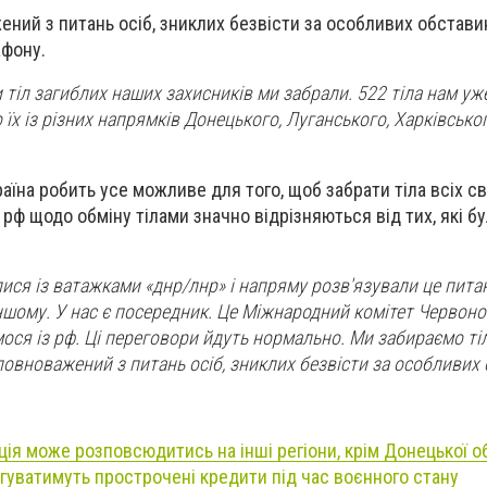
ений з питань осіб, зниклих безвісти за особливих обстави
афону.
и тіл загиблих наших захисників ми забрали. 522 тіла нам у
їх із різних напрямків Донецького, Луганського, Харківського
раїна робить усе можливе для того, щоб забрати тіла всіх с
з рф щодо обміну тілами значно відрізняються від тих, які бу
ися із ватажками «днр/лнр» і напряму розв'язували це пита
ншому. У нас є посередник. Це Міжнародний комітет Червоно
мося із рф. Ці переговори йдуть нормально. Ми забираємо ті
уповноважений з питань осіб, зниклих безвісти за особливих
ція може розповсюдитись на інші регіони, крім Донецької о
ягуватимуть прострочені кредити під час воєнного стану