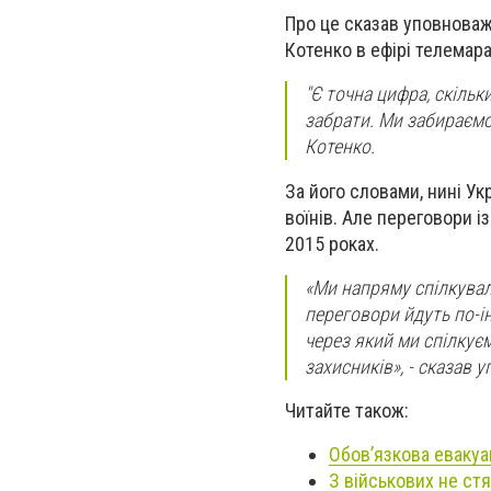
Про це сказав уповноваж
Котенко в ефірі телемар
"Є точна цифра, скільк
забрати. Ми забираємо 
Котенко.
За його словами, нині Ук
воїнів. Але переговори і
2015 роках.
«Ми напряму спілкувал
переговори йдуть по-і
через який ми спілкує
захисників», - сказав 
Читайте також:
Обов’язкова евакуа
З військових не ст