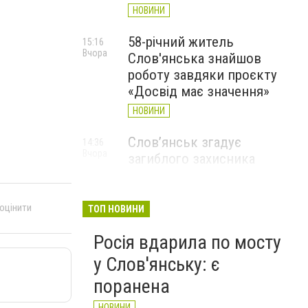
НОВИНИ
58-річний житель
15:16
Вчора
Слов'янська знайшов
роботу завдяки проєкту
«Досвід має значення»
НОВИНИ
Слов’янськ згадує
14:36
Вчора
загиблого захисника
Максима Шинкарюка, який
загинув у серпні 2023 року
 оцінити
ТОП НОВИНИ
НОВИНИ
Росія вдарила по мосту
у Слов'янську: є
поранена
НОВИНИ