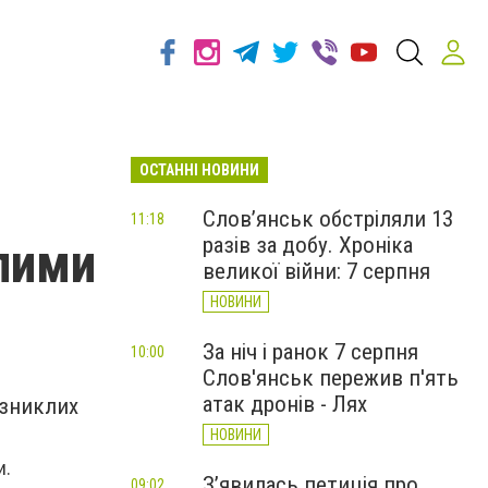
ОСТАННІ НОВИНИ
Слов’янськ обстріляли 13
11:18
разів за добу. Хроніка
клими
великої війни: 7 серпня
НОВИНИ
За ніч і ранок 7 серпня
10:00
Слов'янськ пережив п'ять
атак дронів - Лях
 зниклих
НОВИНИ
и.
З’явилась петиція про
09:02