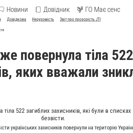
Новини
Довідник
ГО Має сенс
я
Довідкова
Нерухомість
Звіт про прозорість JTI
сти
вже повернула тіла 522
ів, яких вважали зни
 тіла 522 загиблих захисників, які були в списках
безвісти.
істи українських захисників повернули на територію Україн