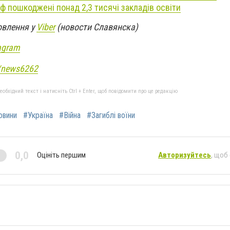
 рф пошкоджені понад 2,3 тисячі закладів освіти
овлення у
Viber
(новости Славянска)
agram
e/news6262
бхідний текст і натисніть Ctrl + Enter, щоб повідомити про це редакцію
овини
#Україна
#Війна
#Загиблі воїни
0,0
Оцініть першим
Авторизуйтесь
, щоб