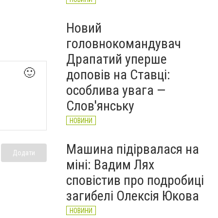
Новий
головнокомандувач
Драпатий уперше
🙂
доповів на Ставці:
особлива увага —
Слов'янську
НОВИНИ
Машина підірвалася на
Додати
міні: Вадим Лях
сповістив про подробиці
загибелі Олексія Юкова
НОВИНИ