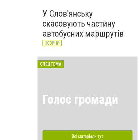
У Слов'янську
скасовують частину
автобусних маршрутів
НОВИНИ
СПЕЦТЕМА
Голос громади
Всі матеріали тут