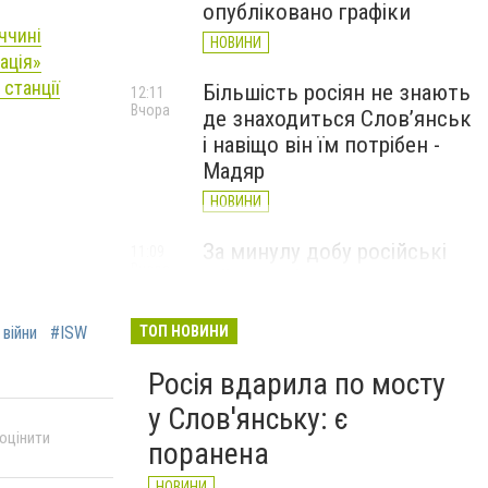
опубліковано графіки
ччині
НОВИНИ
ація»
 станції
Більшість росіян не знають
12:11
Вчора
де знаходиться Слов’янськ
і навіщо він їм потрібен -
Мадяр
НОВИНИ
За минулу добу російські
11:09
Вчора
війська 13 разів атакували
Слов'янськ. Хроніка
великої війни: 6 серпня
ТОП НОВИНИ
 війни
#ISW
НОВИНИ
Росія вдарила по мосту
у Слов'янську: є
 оцінити
поранена
НОВИНИ