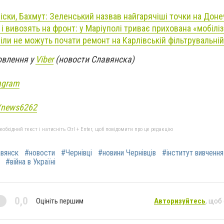
 Піски, Бахмут: Зеленський назвав найгарячіші точки на Доне
і вивозять на фронт: у Маріуполі триває прихована «мобіліз
іли не можуть почати ремонт на Карлівській фільтрувальній
овлення у
Viber
(новости Славянска)
agram
e/news6262
бхідний текст і натисніть Ctrl + Enter, щоб повідомити про це редакцію
вянск
#новости
#Чернівці
#новини Чернівців
#інститут вивчення
#війна в Україні
0,0
Оцініть першим
Авторизуйтесь
, щоб