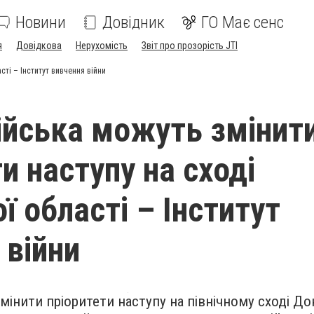
Новини
Довідник
ГО Має сенс
я
Довідкова
Нерухомість
Звіт про прозорість JTI
сті – Інститут вивчення війни
ійська можуть змінит
и наступу на сході
ї області – Інститут
 війни
мінити пріоритети наступу на північному сході Д