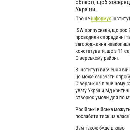
області, щоб зосеред
України.
Про це
інформує
Інститут
ISW припускали, що росій
проводили спорадичні та
загородження навколишні
констатувати, що з 11 се
Сіверському районі.
В Інституті вивчення ві
це може означати спробу 
Сіверськ на північному 
увагу України від критич
створює умови для поча
Російські війська можуть
послабити тиск на власні
Вам також буде цікаво: