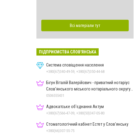
Всі матеріали тут
ПІДПРИЄМСТВА СЛОВ'ЯНСЬКА
Система сповіщення населення
+380(67)340-49-59, +380(67)350-44-68
Бігун Віталій Валерійович - приватний нотаріус
Слов'янського міського нотаріального округу
Дон.обл.
0506555431
Адвокатське об'єднання Актум
+380(67)566-47-09, +380(50)347-05-80
Стоматологічний кабінет Естет у Слов'янську
+380(66)307-55-75