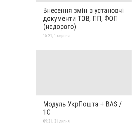
Внесення змін в установчі
документи ТОВ, ПП, ФОП
(недорого)
15:21, 1 серпня
Модуль УкрПошта + BAS /
1C
09:31, 31 липня