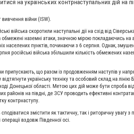
итися на українських контрнаступальних дій на пі
 вивчення війни (ISW).
ські війська скоротили наступальні дії на схід від Сіверськ
 обмежені наземні атаки, значною мірою покладаючись на а
х населених пунктів, починаючи з 6 серпня. Однак, змушен
рпня російські війська збільшили кількість обмежених назе
йни припускають, що разом із продовженням наступів у нап
відтягнути українську техніку та особовий склад на лінію 
сході Донецької області. Метою цих дій може бути спроба в
них районів на півдні, де ЗСУ проводить ефективні контрата
тку контрнаступу.
 сподіватися змістити як тактичну, так і риторичну увагу з 
 операції вздовж Південної осі.