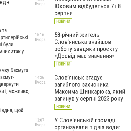
вдні
Вчора
Юковим відбудеться 7 і 8
серпня
НОВИНИ
а та
58-річний житель
15:16
ртилерійські
Вчора
Слов'янська знайшов
і були
роботу завдяки проєкту
мних атак у
«Досвід має значення»
НОВИНИ
рямку Бахмута
Слов’янськ згадує
Бахмут-
14:36
Вчора
загиблого захисника
ідвернути
Максима Шинкарюка, який
ки і, можливо,
загинув у серпні 2023 року
НОВИНИ
півдня, щоб
У Слов'янській громаді
13:07
Вчора
організували підвіз води: