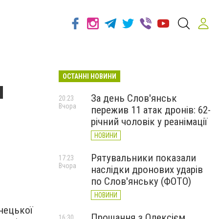
ОСТАННІ НОВИНИ
и
За день Слов'янськ
20:23
Вчора
пережив 11 атак дронів: 62-
річний чоловік у реанімації
НОВИНИ
Рятувальники показали
17:23
Вчора
наслідки дронових ударів
по Слов'янську (ФОТО)
НОВИНИ
онецької
Прощання з Олексієм
16:30