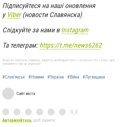
Підписуйтеся на наші оновлення
у
Viber
(новости Славянска)
Слідкуйте за нами в
Instagram
Та телеграм:
https://t.me/news6262
Якщо ви помітили помилку, виділіть необхідний текст і натисніть Ctrl + Enter, щоб
повідомити про це редакцію
#Слов'янськ
#Новини
#Україна
#Війна
#Луганщина
Сайт міста
0,0
Авторизуйтесь
, щоб оцінити