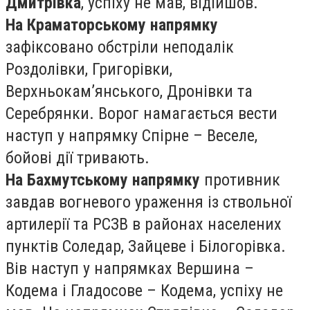
Дмитрівка
, успіху не мав, відійшов.
На Краматорському напрямку
зафіксовано обстріли неподалік
Роздолівки, Григорівки,
Верхньокам’янського, Дронівки та
Серебрянки. Ворог намагається вести
наступ у напрямку Спірне – Веселе,
бойові дії тривають.
На Бахмутському напрямку
противник
завдав вогневого ураження із ствольної
артилерії та РСЗВ в районах населених
пунктів Соледар, Зайцеве і Білогорівка.
Вів наступ у напрямках Вершина –
Кодема і Гладосове – Кодема, успіху не