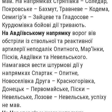
мав. На напрямках Стряпівка – Соледар,
Покровське – Бахмут, Травневе – Кодема,
Семигір’я – Зайцеве та Гладосове –
Курдюмівка бойові дії тривають.
На Авдіївському напрямку
ворог вів
обстріли із ствольної та реактивної
артилерії неподалік Опитного, Мар’їнки,
Пісків, Авдіївки та Невельського.
Намагався вести штурмові дії у
напрямках Спартак – Опитне,
Новоселівка Друга – Красногорівка,
Донецьк – Первомайське, Піски –
Невельське, Лозове – Невельське, успіху
не мав.