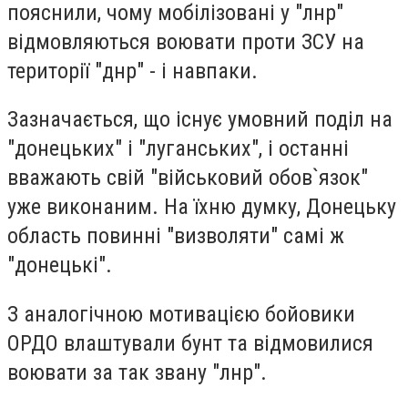
пояснили, чому мобілізовані у "лнр"
відмовляються воювати проти ЗСУ на
території "днр" - і навпаки.
Зазначається, що існує умовний поділ на
"донецьких" і "луганських", і останні
вважають свій "військовий обов`язок"
уже виконаним. На їхню думку, Донецьку
область повинні "визволяти" самі ж
"донецькі".
З аналогічною мотивацією бойовики
ОРДО влаштували бунт та відмовилися
воювати за так звану "лнр".