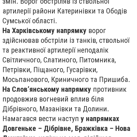
змін. Ворог обстріляв із ствольної
артилерії райони Катеринівки та Ободів
Сумської області.
На Харківському напрямку
ворог
здійснював обстріли із танків, ствольної
та реактивної артилерії неподалік
Світличного, Слатиного, Питомника,
Петрівки, Піщаного, Гусарівки,
Мосьпанового, Криничного та Пришиба.
На Слов’янському напрямку
противник
продовжив вогневий вплив біля
Дібрівного, Мазанівки та Долини.
Намагався вести наступ
у напрямках
Довгеньке – Дібрівне, Бражківка – Нова