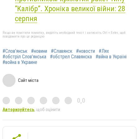
“Калібр”. Хроніка великої війни: 28
серпня
Якщо ви помітили помилку, виділіть необхідний текст і натисніть Ctrl + Enter, щоб
повідомити про це редакцію
#Слов’янськ
#новини
#Славянск
#новости
#Лях
#обстріл Слов’янська
#обстрел Славянска
#війна в Україні
#война в Украине
Сайт міста
0,0
Авторизуйтесь
, щоб оцінити