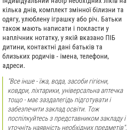
індивідуальний набір необхідних ліків на
кілька днів, комплект змінної білизни та
одягу, улюблену іграшку або річ. Батьки
також мають написати і покласти у
наплічник нотатку, у якій вказано ПІБ
дитини, контактні дані батьків та
близьких родичів - імена, телефони,
адреси.
"Все інше - їжа, вода, засоби гігієни,
ковдри, ліхтарики, універсальна аптечка
тощо - має заздалегідь підготувати і
забезпечити заклад освіти. Тож
поспілкуйтесь з представником закладу і
уточніть наявність необхідних предметів",