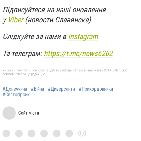
Підписуйтеся на наші оновлення
у
Viber
(новости Славянска)
Слідкуйте за нами в
Instagram
Та телеграм:
https://t.me/news6262
Якщо ви помітили помилку, виділіть необхідний текст і натисніть Ctrl + Enter, щоб
повідомити про це редакцію
#Донеччина
#Війна
#Диверсанти
#Прикордонники
#Святогірськ
Сайт міста
0,0