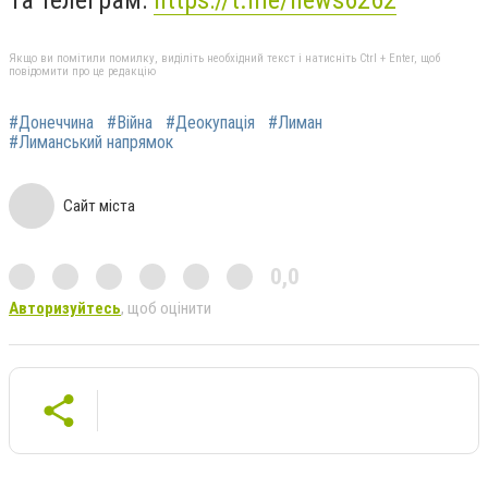
Та телеграм:
https://t.me/news6262
Якщо ви помітили помилку, виділіть необхідний текст і натисніть Ctrl + Enter, щоб
повідомити про це редакцію
#Донеччина
#Війна
#Деокупація
#Лиман
#Лиманський напрямок
Сайт міста
0,0
Авторизуйтесь
, щоб оцінити