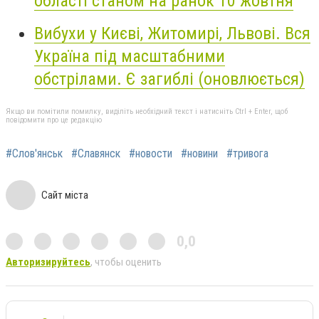
області станом на ранок 10 жовтня
Вибухи у Києві, Житомирі, Львові. Вся
Україна під масштабними
обстрілами. Є загиблі (оновлюється)
Якщо ви помітили помилку, виділіть необхідний текст і натисніть Ctrl + Enter, щоб
повідомити про це редакцію
#Слов'янськ
#Славянск
#новости
#новини
#тривога
Сайт міста
0,0
Авторизируйтесь
, чтобы оценить