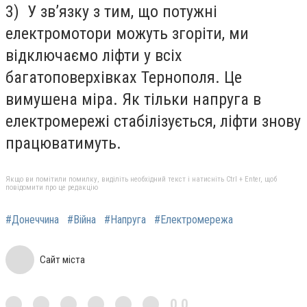
3) У зв’язку з тим, що потужні
електромотори можуть згоріти, ми
відключаємо ліфти у всіх
багатоповерхівках Тернополя. Це
вимушена міра. Як тільки напруга в
електромережі стабілізується, ліфти знову
працюватимуть.
Якщо ви помітили помилку, виділіть необхідний текст і натисніть Ctrl + Enter, щоб
повідомити про це редакцію
#Донеччина
#Війна
#Напруга
#Електромережа
Сайт міста
0,0