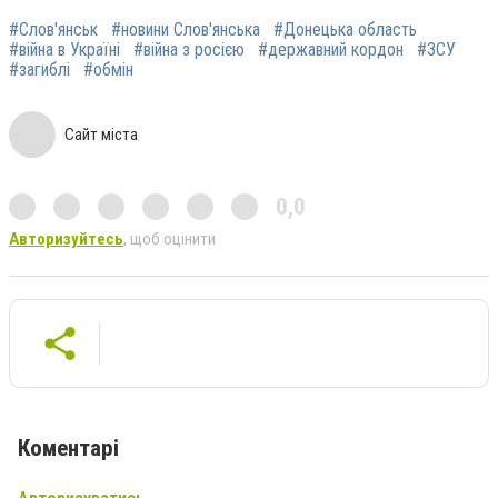
#Слов'янськ
#новини Слов'янська
#Донецька область
#війна в Україні
#війна з росією
#державний кордон
#ЗСУ
#загиблі
#обмін
Сайт міста
0,0
Авторизуйтесь
, щоб оцінити
Коментарі