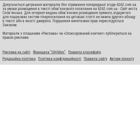
Допускається цитування матеріалів без отримання попередньої згоди 6262.com.ua
за умови розміщення в тексті обов'язкового посилання на 6262.com.ua - Сайт міста
Слов'янська. Для інтернет-видань обов'язкове розміщення прямого, відкритого
для пошукових систем гіперпосилання на цитовані статті не нижче другого абзацу
в тексті або в якості джерела. Порушення виняткових прав переслідується
Законом.
Матеріали з плашками «Реклама» чи «Спонсорований контент» публікуються на
правах реклами.
Реклама на сайті
Франшиза "CitySites"
Правила класифайд
Редакційна політика
Політика конфіденційності
Правила сайту
Автори проєкту