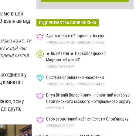
саме в цей
0 дзвінків від
ПІДПРИЄМСТВА СЛОВ'ЯНСЬКА
Адвокатське об'єднання Актум
 мама каже: ти
+380(67)566-47-09, +380(50)347-05-80
ме в цей час
★ BusMaster ★ Переобладнання
іплена східна
Мікроавтобусів №1
+380(67)599-04-04
знаходився у
Система сповіщення населення
 кімнати і
+380(67)340-49-59, +380(67)350-44-68
Бігун Віталій Валерійович - приватний нотаріус
ріжжя, тому
Слов'янського міського нотаріального округу
Дон.обл.
до друга,
0506555431
Стоматологічний кабінет Естет у Слов'янську
+380(66)307-55-75