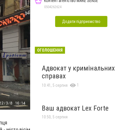
Контент агентство MAKE SENSE
0504262624
Додати підприємство
ОГОЛОШЕННЯ
Адвокат у кримінальних
справах
1
10:41, 5 серпня
Ваш адвокат Lex Forte
10:50, 5 серпня
опця
 - місто вісім