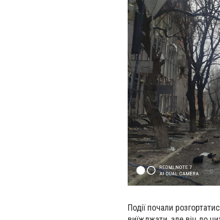
Події почали розгортати
виїжджати, але він до ци