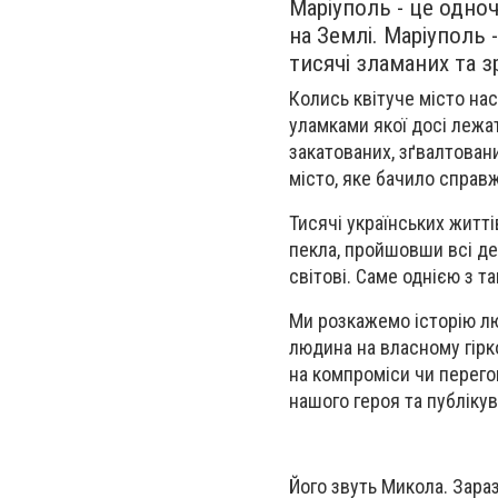
Маріуполь - це одно
на Землі. Маріуполь 
тисячі зламаних та 
Колись квітуче місто нас
уламками якої досі лежат
закатованих, зґвалтовани
місто, яке бачило справж
Тисячі українських житті
пекла, пройшовши всі дев
світові. Саме однією з т
Ми розкажемо історію лю
людина на власному гірко
на компроміси чи перего
нашого героя та публікув
Його звуть Микола. Зараз