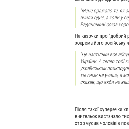
“Мене вражало те, як з
вчили одне, а коли у с
Радянський союз хороши
На казочки про “добрий 
зокрема його російську ч
“Це настільки все абсу
України. А тепер тобі 
українським прикордонн
ты гимн не учишь, а мо
сказав, що якби не ваш 
Після такої суперечки хл
вчительок вистачало тих, 
хто змусив чоловіків по