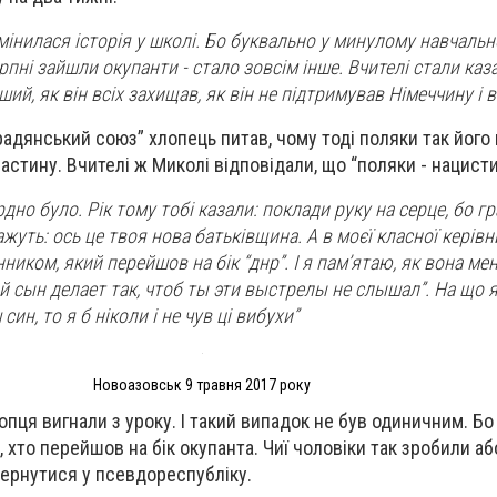
мінилася історія у школі. Бо буквально у минулому навчаль
ерпні зайшли окупанти - стало зовсім інше. Вчителі стали каз
й, як він всіх захищав, як він не підтримував Німеччину і в
радянський союз” хлопець питав, чому тоді поляки так його 
астину. Вчителі ж Миколі відповідали, що “поляки - нацист
рдно було. Рік тому тобі казали: поклади руку на серце, бо гр
кажуть: ось це твоя нова батьківщина. А в моєї класної керівн
иком, який перейшов на бік “днр”. І я пам’ятаю, як вона мен
й сын делает так, чтоб ты эти выстрелы не слышал”. На що я 
син, то я б ніколи і не чув ці вибухи”
Новоазовськ 9 травня 2017 року
опця вигнали з уроку. І такий випадок не був одиничним. Б
хто перейшов на бік окупанта. Чиї чоловіки так зробили або, 
вернутися у псевдореспубліку.