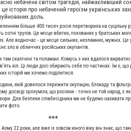
часно небачена світом трагедія, найжахливіший со
- це історія про небачений героїзм українських зах
зруйнованих доль.
еленням більше 400 тисяч росія перетворила на суцільну ру
ь сотні трупів. Це місце вбитих, похованих у братських мог
х. Але водночас - це місце сильних, незламних, мужніх. Це 
нє зло в обличчях російських окупантів.
в там скалічені та поламані. Комусь з них вдалося вирватис
'ять кіл. Ці люди досі збирають себе по частинах. Їм є, що
аких історій ми хочемо поділитися.
дини, якій довелося пережити окупацію, блокаду та фільтр
му досвіді зрозуміла, що росіяни - точно не той народ, з я
вори. Для безпеки співбесідника ми не будемо називати п
ати фото.
***
 йому 22 роки, але вже із зовсім юного віку він знає, що так