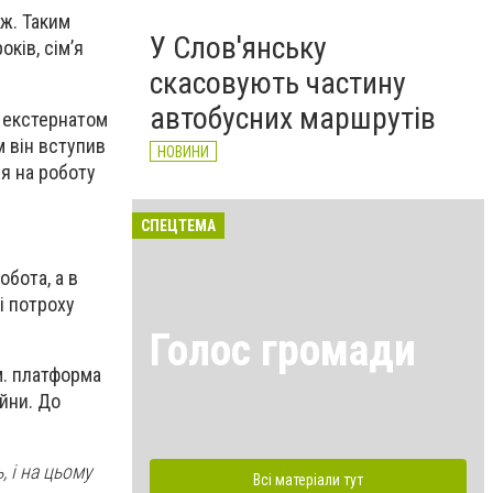
ож. Таким
У Слов'янську
ків, сім’я
скасовують частину
автобусних маршрутів
я екстернатом
м він вступив
НОВИНИ
ся на роботу
СПЕЦТЕМА
обота, а в
і потроху
Голос громади
м. платформа
йни. До
, і на цьому
Всі матеріали тут