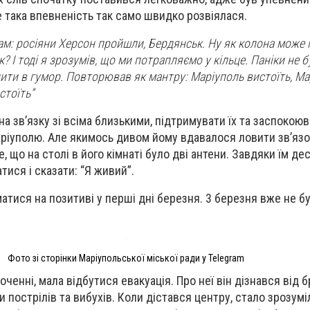
е така впевненість так само швидко розвіялася.
там: росіяни Херсон пройшли, Бердянськ. Ну як колона може
? І тоді я зрозумів, що ми потрапляємо у кільце. Паніки не б
ити в гумор. Повторював як мантру: Маріуполь вистоїть, Ма
стоїть”
а зв’язку зі всіма близькими, підтримувати їх та заспокою
аріуполю. Але якимось дивом йому вдавалося ловити зв’язо
, що на столі в його кімнаті було дві антени. Завдяки їм дес
ися і сказати: “Я живий”.
тися на позитиві у перші дні березня. 3 березня вже не бу
Фото зі сторінки Маріупольської міської ради у Telegram
оченні, мала відбутися евакуація. Про неї він дізнався від 
и пострілів та вибухів. Коли дістався центру, стало зрозуміл