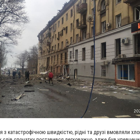
ся з катастрофічною швидкістю, рідні та друзі вмовляли хл
х слів спочатку поставився легковажно, адже був упевнений