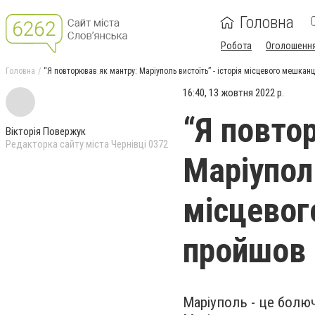
Головна
Робота
Оголошенн
Головна
“Я повторював як мантру: Маріуполь вистоїть” - історія місцевого мешканц
16:40, 13 жовтня 2022 р.
“Я повто
Вікторія Повержук
Редакторка сайту міста Чернівці 0372
Маріуполь
місцевог
пройшов 
Маріуполь - це болюч