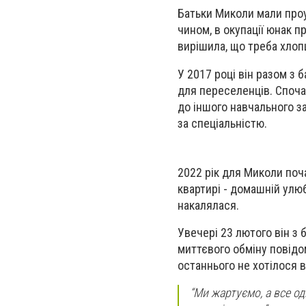
Батьки Миколи мали проу
чином, в окупації юнак п
вирішила, що треба хлопц
У 2017 році він разом з 
для переселенців. Спочат
до іншого навчального за
за спеціальністю.
2022 рік для Миколи поча
квартирі - домашній улюб
накалялася.
Увечері 23 лютого він з 
миттєвого обміну повідо
останнього не хотілося в
“Ми жартуємо, а все од