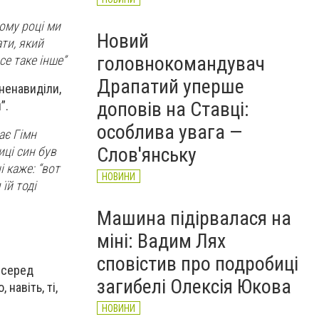
ному році ми
Новий
ати, який
головнокомандувач
се таке інше”
Драпатий уперше
ненавиділи,
доповів на Ставці:
и”.
особлива увага —
ає Гімн
Слов'янську
иці син був
і каже: “вот
НОВИНИ
їй тоді
Машина підірвалася на
міні: Вадим Лях
сповістив про подробиці
о серед
загибелі Олексія Юкова
навіть, ті,
НОВИНИ