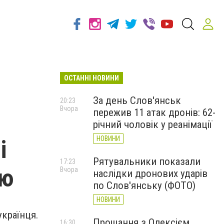
ОСТАННІ НОВИНИ
За день Слов'янськ
20:23
Вчора
пережив 11 атак дронів: 62-
річний чоловік у реанімації
НОВИНИ
і
Рятувальники показали
17:23
ію
Вчора
наслідки дронових ударів
по Слов'янську (ФОТО)
НОВИНИ
українця.
Прощання з Олексієм
16:30