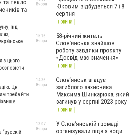
н та пекло
Вчора
Юковим відбудеться 7 і 8
исників та
серпня
НОВИНИ
їну, під
илах,
58-річний житель
15:16
українське
Вчора
Слов'янська знайшов
роботу завдяки проєкту
«Досвід має значення»
я з цього
НОВИНИ
 розповісти
Слов’янськ згадує
14:36
Вчора
загиблого захисника
ацію. Ця
Максима Шинкарюка, який
ким треба йти
загинув у серпні 2023 року
різвище
НОВИНИ
У Слов'янській громаді
13:07
Вчора
організували підвіз води:
е “русскій