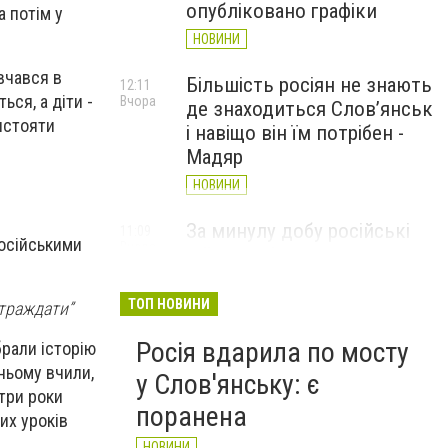
опубліковано графіки
а потім у
НОВИНИ
вчався в
Більшість росіян не знають
12:11
ься, а діти -
Вчора
де знаходиться Слов’янськ
истояти
і навіщо він їм потрібен -
Мадяр
НОВИНИ
За минулу добу російські
11:09
російськими
Вчора
війська 13 разів атакували
Слов'янськ. Хроніка
великої війни: 6 серпня
ТОП НОВИНИ
страждати”
НОВИНИ
Росія вдарила по мосту
брали історію
нньому вчили,
у Слов'янську: є
 три роки
поранена
их уроків
НОВИНИ