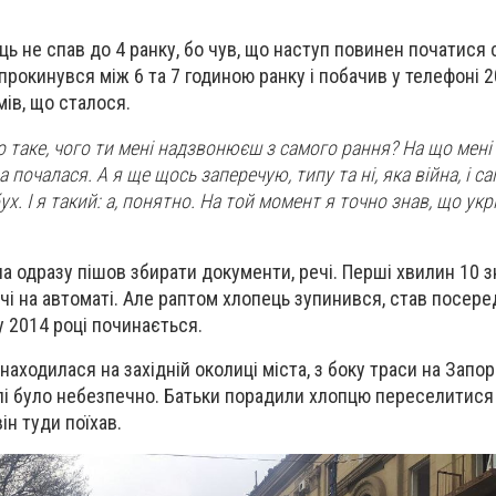
ць не спав до 4 ранку, бо чув, що наступ повинен початися 
 прокинувся між 6 та 7 годиною ранку і побачив у телефоні 2
мів, що сталося.
о таке, чого ти мені надзвонюєш з самого рання? На що мені
 почалася. А я ще щось заперечую, типу та ні, яка війна, і са
ух. І я такий: а, понятно. На той момент я точно знав, що укр
ла одразу пішов збирати документи, речі. Перші хвилин 10 
ечі на автоматі. Але раптом хлопець зупинився, став посеред
 у 2014 році починається.
аходилася на західній околиці міста, з боку траси на Запо
лі було небезпечно. Батьки порадили хлопцю переселитися 
він туди поїхав.