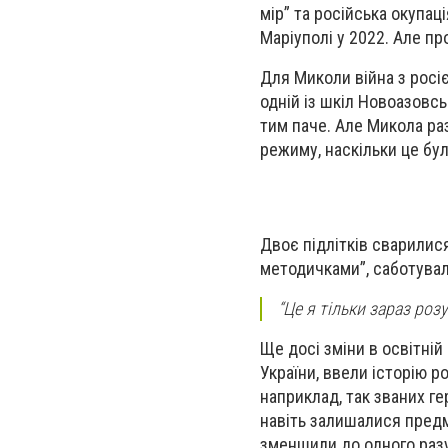
мір” та російська окупаці
Маріуполі у 2022. Але про
Для Миколи війна з росіє
одній із шкіл Новоазовськ
тим паче. Але Микола ра
режиму, наскільки це бу
Двоє підлітків сварилися
методичками”, саботували
“Це я тільки зараз роз
Ще досі зміни в освітні
України, ввели історію р
наприклад, так званих ге
навіть залишалися предме
зменшили до одного разу