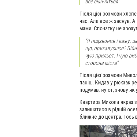
все скінчиться”
Після цієї розмови хлопе
час. Але все ж заснув. А
мами. Спочатку не зрозу
“Я подзвонив і кажу: ш
що, прикалуєшся? Війна
чую прильот. І чую виб
сторона міста”
Після цієї розмови Мико
паніці. Кидав у рюкзак р
подумав: ну от, знову як
Квартира Миколи якраз зн
залишатися в рідній осе
ближче до центра. І ось 