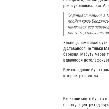
років укріплювалося. Ал
“Я дивився новини, а 
пройти крізь Бердянськ
намагався все перевод
вистоїть, Маріуполь ви
Хлопець намагався бути н
діставалося не тільки М
березня. Мабуть, через те
вдавалося дотелефонуват
Все складніше було трима
інтернету та світла.
Вже коли місто було в от
пішов до центру під звук