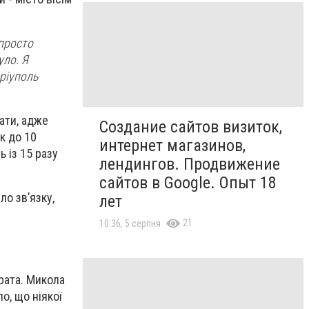
 просто
уло. Я
ріуполь
вати, адже
Создание сайтов визиток,
к до 10
интернет магазинов,
ь із 15 разу
лендингов. Продвижение
сайтов в Google. Опыт 18
ло зв’язку,
лет
21
10:36, 5 серпня
брата. Микола
о, що ніякої