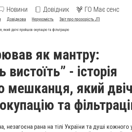
Новини
Довідник
ГО Має сенс
я
Довідкова
Нерухомість
Звіт про прозорість JTI
я, який двічі пройшов окупацію та фільтрацію
рював як мантру:
 вистоїть” - історія
о мешканця, який двіч
окупацію та фільтрац
а, незагоєна рана на тілі України та душі кожного 