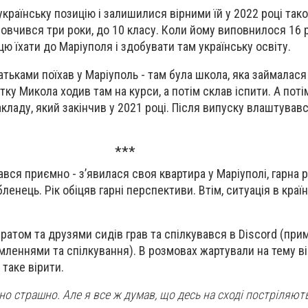
країнську позицію і залишилися вірними їй у 2022 році так
ровчився три роки, до 10 класу. Коли йому виповнилося 16 ро
ю їхати до Маріуполя і здобувати там українську освіту.
батьками поїхав у Маріуполь - там була школа, яка займалас
ку Микола ходив там на курси, а потім склав іспити. А поті
кладу, який закінчив у 2021 році. Після випуску влаштував
***
вся приємно - з’явилася своя квартира у Маріуполі, гарна р
ленець. Рік обіцяв гарні перспективи. Втім, ситуація в країн
братом та друзями сидів грав та спілкувався в Discord (при
мленнями та спілкування). В розмовах жартували на тему ві
 таке вірити.
но страшно. Але я все ж думав, що десь на сході постріляють