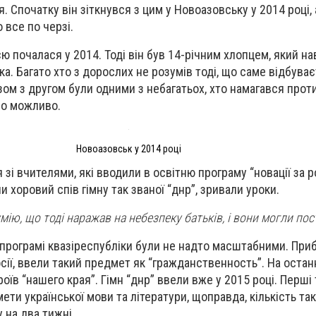
я. Спочатку він зіткнувся з цим у Новоазовську у 2014 році, 
 все по черзі.
ю почалася у 2014. Тоді він був 14-річним хлопцем, який на
а. Багато хто з дорослих не розумів тоді, що саме відбуваєт
зом з другом були одними з небагатьох, хто намагався прот
ло можливо.
Новоазовськ у 2014 році
 зі вчителями, які вводили в освітню програму “новації за 
 хоровий спів гімну так званої “днр”, зривали уроки.
умію, що тоді наражав на небезпеку батьків, і вони могли по
й програмі квазіреспубліки були не надто масштабними. При
осії, ввели такий предмет як “гражданственность”. На оста
роїв “нашего края”. Гімн “днр” ввели вже у 2015 році. Перші
ти української мови та літератури, щоправда, кількість так
 на два тижні.