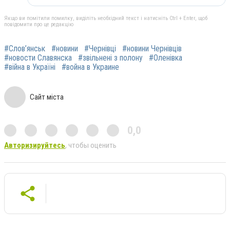
Якщо ви помітили помилку, виділіть необхідний текст і натисніть Ctrl + Enter, щоб
повідомити про це редакцію
#Слов’янськ
#новини
#Чернівці
#новини Чернівців
#новости Славянска
#звільнені з полону
#Оленівка
#війна в Україні
#война в Украине
Сайт міста
0,0
Авторизируйтесь
, чтобы оценить