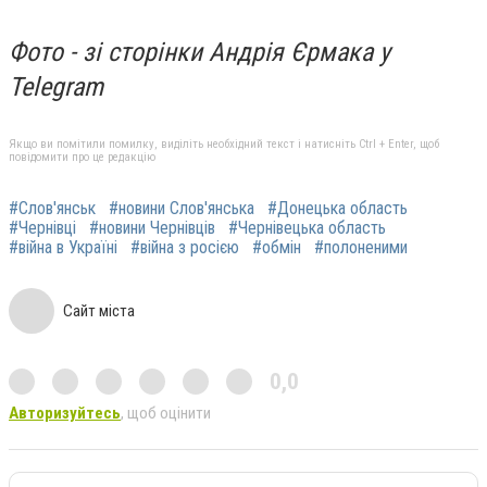
Фото - зі сторінки Андрія Єрмака у
Telegram
Якщо ви помітили помилку, виділіть необхідний текст і натисніть Ctrl + Enter, щоб
повідомити про це редакцію
#Слов'янськ
#новини Слов'янська
#Донецька область
#Чернівці
#новини Чернівців
#Чернівецька область
#війна в Україні
#війна з росією
#обмін
#полоненими
Сайт міста
0,0
Авторизуйтесь
, щоб оцінити