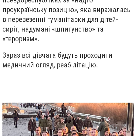
псевдореспубліках за «надто
проукраїнську позицію», яка виражалась
в перевезенні гуманітарки для дітей-
сиріт, надумані «шпигунство» та
«тероризм».
Зараз всі дівчата будуть проходити
медичний огляд, реабілітацію.