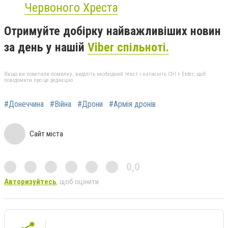
Червоного Хреста
Отримуйте добірку найважливіших новин
за день у нашій
Viber спільноті.
Якщо ви помітили помилку, виділіть необхідний текст і натисніть Ctrl + Enter, щоб
повідомити про це редакцію
#Донеччина
#Війна
#Дрони
#Армія дронів
Сайт міста
0,0
Авторизуйтесь
, щоб оцінити