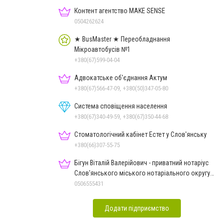
Контент агентство MAKE SENSE
0504262624
★ BusMaster ★ Переобладнання
Мікроавтобусів №1
+380(67)599-04-04
Адвокатське об'єднання Актум
+380(67)566-47-09, +380(50)347-05-80
Система сповіщення населення
+380(67)340-49-59, +380(67)350-44-68
Стоматологічний кабінет Естет у Слов'янську
+380(66)307-55-75
Бігун Віталій Валерійович - приватний нотаріус
Слов'янського міського нотаріального округу
Дон.обл.
0506555431
Додати підприємство