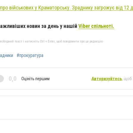
про військових у Краматорську. Зраднику загрожує від 12 д
ажливіших новин за день у нашій
Viber спільноті.
бхідний текст і натисніть Ctrl + Enter, щоб повідомити про це редакцію
адники
#прокуратура
0,0
Оцініть першим
Авторизуйтесь
, щоб