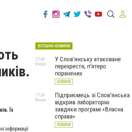
ОСТАННІ НОВИНИ
ють
У Слов’янську атаковане
17:40
Вчора
перехрестя, п'ятеро
иків.
поранених
НОВИНИ
Підприємець зі Слов'янська
17:24
Вчора
відкрив лабораторію
завдяки програмі «Власна
ів. Їх
справа»
НОВИНИ
і інформації