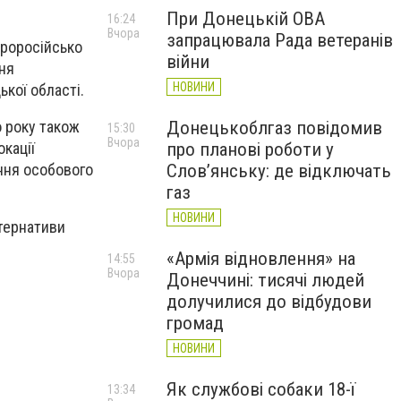
При Донецькій ОВА
16:24
Вчора
запрацювала Рада ветеранів
проросійсько
війни
ня
НОВИНИ
кої області.
 року також
Донецькоблгаз повідомив
15:30
Вчора
кації
про планові роботи у
ання особового
Слов’янську: де відключать
газ
НОВИНИ
ьтернативи
«Армія відновлення» на
14:55
Вчора
Донеччині: тисячі людей
долучилися до відбудови
громад
НОВИНИ
Як службові собаки 18-ї
13:34