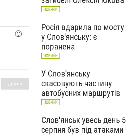
загибелі Олексія Юкова
НОВИНИ
Росія вдарила по мосту
🙂
у Слов'янську: є
поранена
НОВИНИ
У Слов'янську
скасовують частину
Додати
автобусних маршрутів
НОВИНИ
Слов'янськ увесь день 5
серпня був під атаками