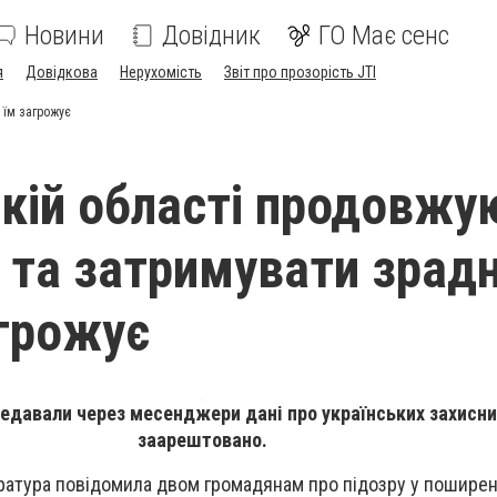
Новини
Довідник
ГО Має сенс
я
Довідкова
Нерухомість
Звіт про прозорість JTI
 їм загрожує
кій області продовжу
 та затримувати зрадн
грожує
едавали через месенджери дані про українських захисник
заарештовано.
атура повідомила двом громадянам про підозру у поширенн