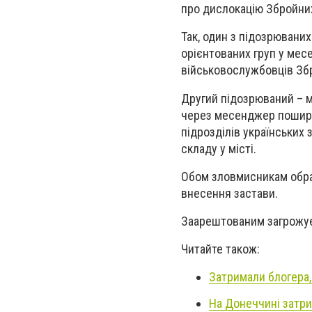
про дислокацію Збройних
Так, один з підозрюваних
орієнтованих груп у мес
військовослужбовців Збр
Другий підозрюваний – 
через месенджер пошири
підрозділів українських 
складу у місті.
Обом зловмисникам обран
внесення застави.
Заарештованим загрожує 
Читайте також:
Затримали блогера,
На Донеччині затри