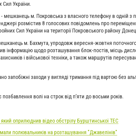
 Сил України.
 - мешканець м. Покровська з власного телефону в одній з 
енджері розмістив 8 голосових повідомлень про переміщен
ойних Сил України на території Покровського району Донець
мешканець м. Бахмута, упродовж вересня-жовтня поточного
в інформацію щодо розташування блок-постів, місць дисло
захисників і військової техніки, а також маршрутів пересув
о запобіжні заходи у вигляді тримання під вартою без ал
позбавлення волі на строк від п’яти до восьми років.
 який оприлюднив відео обстрілу Бурштинської ТЕС
мали полювальників на розташування "Джавелінів"