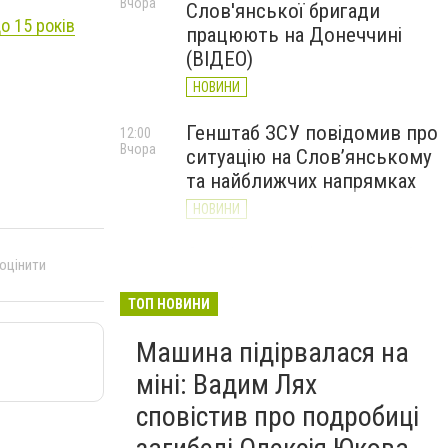
Вчора
Слов'янської бригади
о 15 років
працюють на Донеччині
(ВІДЕО)
НОВИНИ
Генштаб ЗСУ повідомив про
12:00
Вчора
ситуацію на Слов’янському
та найближчих напрямках
НОВИНИ
Слов’янськ обстріляли 13
11:18
 оцінити
Вчора
разів за добу. Хроніка
великої війни: 7 серпня
ТОП НОВИНИ
НОВИНИ
Машина підірвалася на
міні: Вадим Лях
сповістив про подробиці