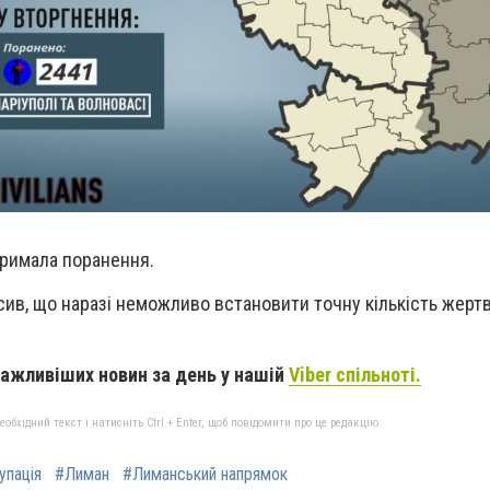
тримала поранення.
ив, що наразі неможливо встановити точну кількість жертв
ажливіших новин за день у нашій
Viber спільноті.
бхідний текст і натисніть Ctrl + Enter, щоб повідомити про це редакцію
упація
#Лиман
#Лиманський напрямок