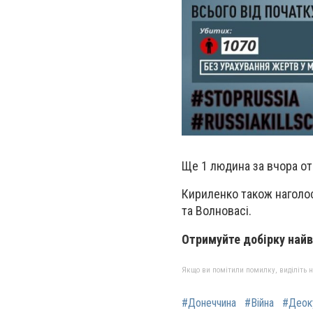
Ще 1 людина за вчора о
Кириленко також наголос
та Волновасі.
Отримуйте добірку найв
Якщо ви помітили помилку, виділіть нео
#Донеччина
#Війна
#Деок