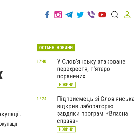
ОСТАННІ НОВИНИ
У Слов’янську атаковане
17:40
перехрестя, п'ятеро
х
поранених
НОВИНИ
Підприємець зі Слов'янська
17:24
відкрив лабораторію
завдяки програмі «Власна
купації.
справа»
окупації
НОВИНИ