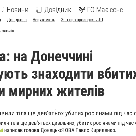
Новини
Довідник
ГО Має сенс
я
Довідкова
Нерухомість
Звіт про прозорість JTI
х жителів
а: на Донеччині
ють знаходити вбити
и мирних жителів
вили тіла ще дев'ятьох убитих росіянами під час о
или тіла ще дев'ятьох цивільних, убитих росіянами під час 
мі
написав голова Донецької ОВА Павло Кириленко.