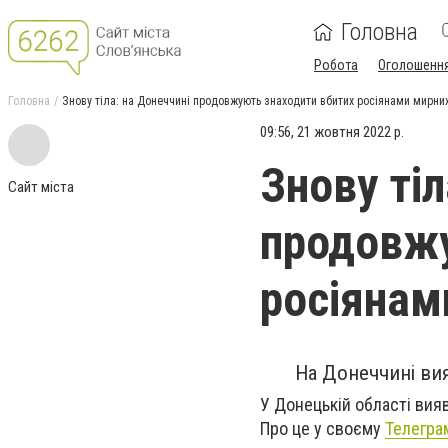
Головна
Робота
Оголошенн
Головна
Знову тіла: на Донеччині продовжують знаходити вбитих росіянами мирни
09:56, 21 жовтня 2022 р.
Знову тіл
Сайт міста
продовжу
росіянам
На Донеччині вия
У Донецькій області вияв
Про це у своєму
Телегра