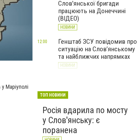
Слов'янської бригади
працюють на Донеччині
(ВІДЕО)
НОВИНИ
Генштаб ЗСУ повідомив про
12:00
ситуацію на Слов’янському
та найближчих напрямках
НОВИНИ
Слов’янськ обстріляли 13
11:18
разів за добу. Хроніка
 у Маріуполі
великої війни: 7 серпня
ТОП НОВИНИ
НОВИНИ
Росія вдарила по мосту
у Слов'янську: є
поранена
НОВИНИ