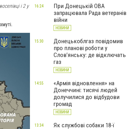
При Донецькій ОВА
оселівці і 2 у
16:24
запрацювала Рада ветеранів
війни
хмуті.
НОВИНИ
Донецькоблгаз повідомив
15:30
про планові роботи у
Слов’янську: де відключать
газ
НОВИНИ
«Армія відновлення» на
14:55
Донеччині: тисячі людей
долучилися до відбудови
громад
НОВИНИ
Як службові собаки 18-ї
13:34