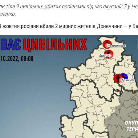
 тіла 9 цивільних, убитих росіянами під час окупації: 7 у Нов
иленко.
0 жовтня росіяни вбили 2 мирних жителів Донеччини — у Ба