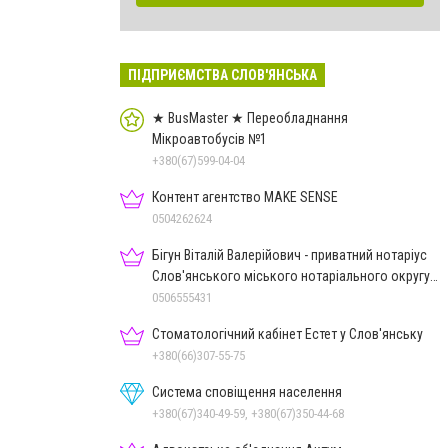
ПІДПРИЄМСТВА СЛОВ'ЯНСЬКА
★ BusMaster ★ Переобладнання
Мікроавтобусів №1
+380(67)599-04-04
Контент агентство MAKE SENSE
0504262624
Бігун Віталій Валерійович - приватний нотаріус
Слов'янського міського нотаріального округу
Дон.обл.
0506555431
Стоматологічний кабінет Естет у Слов'янську
+380(66)307-55-75
Система сповіщення населення
+380(67)340-49-59, +380(67)350-44-68