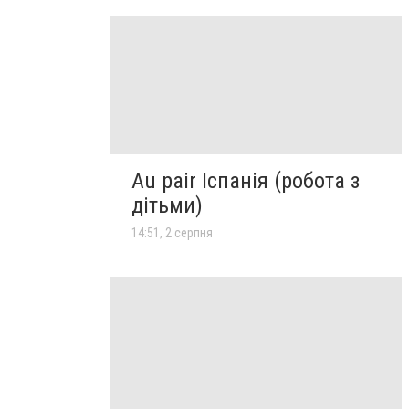
Au pair Іспанія (робота з
дітьми)
14:51, 2 серпня