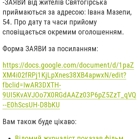
-ЗАЯВИ від жителів Святогірська
приймаються за адресою: Івана Мазепи,
54. Про дату та часи прийому
сповіщається окремим оголошенням.
Форма ЗАЯВИ за посиланням:
https://docs.google.com/document/d/1paZ
XM4i02fRPj1KjLpXnes38XB4apwxN/edit?
fbclid=IwAR3DXTH-
9UI5KvAVJOo7X0RGdAAZz03P6pZ5ZzT_qVQ
--E0hScsUH-D8bKU
Вам також буде цікаво:
Відомий журналіст показав фільм