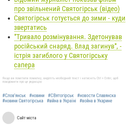
про звільнений Святогірськ (відео)
Святогірськ готується до зими - куди
звертатись
"Тривало розмінування. Здетонував
російський снаряд. Влад загинув", -
істрія загиблого у Святогірську
сапера
Якщо ви помітили помилку, виділіть необхідний текст і натисніть Ctrl + Enter, щоб
повідомити про це редакцію
#Слов’янськ
#новини
#СВятогірськ
#новости Славянска
#новини Святогірська
#війна в Україні
#война в Укарине
Сайт міста