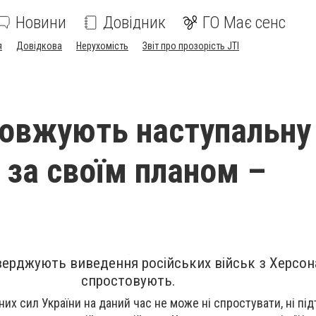
Новини
Довідник
ГО Має сенс
я
Довідкова
Нерухомість
Звіт про прозорість JTI
овжують наступальну
 за своїм планом –
верджують виведення російських військ з Херсона
спростовують.
их сил України на даний час не може ні спростувати, ні пі