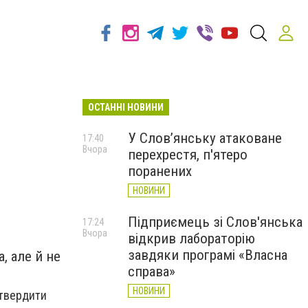
ОСТАННІ НОВИНИ
У Слов’янську атаковане
17:40
Вчора
перехрестя, п'ятеро
поранених
НОВИНИ
Підприємець зі Слов'янська
17:24
Вчора
відкрив лабораторію
завдяки програмі «Власна
, але й не
справа»
НОВИНИ
дтвердити