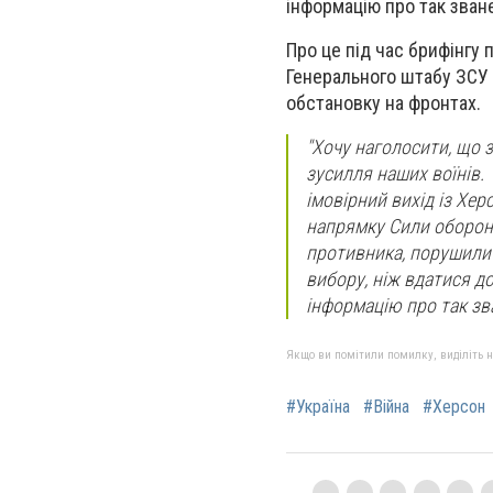
інформацію про так зване
Про це під час брифінгу
Генерального штабу ЗСУ 
обстановку на фронтах.
"Хочу наголосити, що 
зусилля наших воїнів. 
імовірний вихід із Хе
напрямку Сили оборони
противника, порушили 
вибору, ніж вдатися до
інформацію про так зва
Якщо ви помітили помилку, виділіть нео
#Україна
#Війна
#Херсон