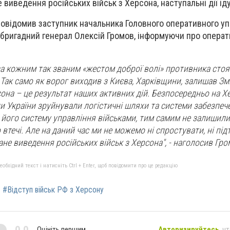
 виведення російських військ з Херсона, наступальні дії ід
 повідомив заступник начальника Головного оперативного у
бригадний генерал Олексій Громов, інформуючи про опера
за кожним так званим «жестом доброї волі» противника стоя
Так само як ворог виходив з Києва, Харківщини, залишав Змі
рсона – це результат наших активних дій. Безпосередньо на 
 України зруйнували логістичні шляхи та системи забезпеч
його систему управління військами, тим самим не залишили
 втечі. Але на даний час ми не можемо ні спростувати, ні пі
не виведення російських військ з Херсона", - наголосив Гро
бхідний текст і натисніть Ctrl + Enter, щоб повідомити про це редакцію
#Відступ військ РФ з Херсону
0,0
Оцініть першим
Авторизируйтесь
, ч