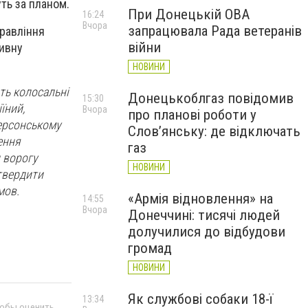
уть за планом.
При Донецькій ОВА
16:24
Вчора
запрацювала Рада ветеранів
правління
війни
тивну
НОВИНИ
ть колосальні
Донецькоблгаз повідомив
15:30
їний,
Вчора
про планові роботи у
Херсонському
Слов’янську: де відключать
ення
газ
 ворогу
НОВИНИ
дтвердити
мов.
«Армія відновлення» на
14:55
Вчора
Донеччині: тисячі людей
долучилися до відбудови
громад
НОВИНИ
Як службові собаки 18-ї
13:34
тобы оценить