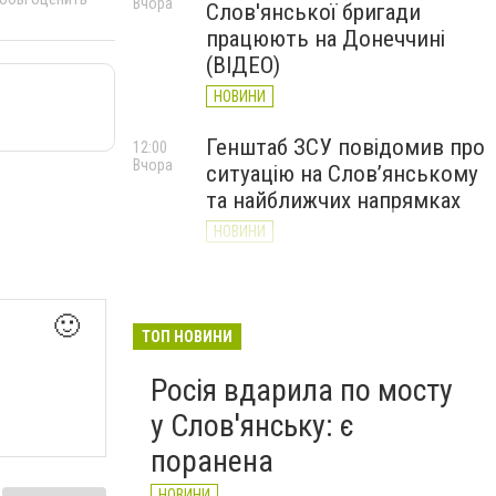
Вчора
Слов'янської бригади
працюють на Донеччині
(ВІДЕО)
НОВИНИ
Генштаб ЗСУ повідомив про
12:00
Вчора
ситуацію на Слов’янському
та найближчих напрямках
НОВИНИ
Слов’янськ обстріляли 13
11:18
Вчора
разів за добу. Хроніка
🙂
великої війни: 7 серпня
ТОП НОВИНИ
НОВИНИ
Росія вдарила по мосту
у Слов'янську: є
поранена
НОВИНИ