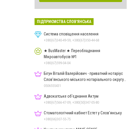
ПІДПРИЄМСТВА СЛОВ'ЯНСЬКА
Система сповіщення населення
+380(67)340-49-59, +380(67)350-44-68
★ BusMaster ★ Переобладнання
Мікроавтобусів №1
+380(67)599-04-04
Бігун Віталій Валерійович - приватний нотаріус
Слов'янського міського нотаріального округу
Дон.обл.
0506555431
Адвокатське об'єднання Актум
+380(67)566-47-09, +380(50)347-05-80
Стоматологічний кабінет Естет у Слов'янську
+380(66)307-55-75