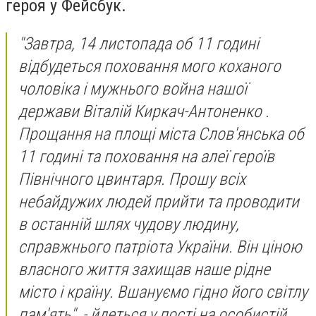
героя у Фейсбук.
"
Завтра, 14 листопада об 11 годині
відбудеться поховання мого коханого
чоловіка і мужнього война нашої
держави
Віталій Киркач-Антоненко
.
Прощання на площі міста Слов'янська об
11 годині та поховання на алеї героїв
Північного цвинтаря. Прошу всіх
небайдужих людей прийти та проводити
в останній шлях чудову людину,
справжнього патріота України. Він ціною
власного життя захищав наше рідне
місто і країну. Вшануємо гідно його світлу
пам'ять", - йдеться у пості на особистій